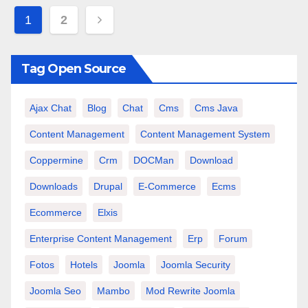
Paginazione
1
2
degli
articoli
Tag Open Source
Ajax Chat
Blog
Chat
Cms
Cms Java
Content Management
Content Management System
Coppermine
Crm
DOCMan
Download
Downloads
Drupal
E-Commerce
Ecms
Ecommerce
Elxis
Enterprise Content Management
Erp
Forum
Fotos
Hotels
Joomla
Joomla Security
Joomla Seo
Mambo
Mod Rewrite Joomla