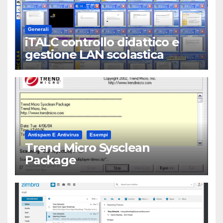
Generali
iTALC controllo didattico e
gestione LAN scolastica
Antispam E Antivirus
Esempi
Trend Micro Sysclean
Package