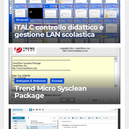
Generali
iTALC controllo didattico e
gestione LAN scolastica
Antispam E Antivirus
Esempi
Trend Micro Sysclean
Package