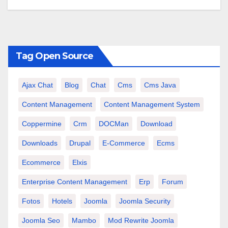
Tag Open Source
Ajax Chat
Blog
Chat
Cms
Cms Java
Content Management
Content Management System
Coppermine
Crm
DOCMan
Download
Downloads
Drupal
E-Commerce
Ecms
Ecommerce
Elxis
Enterprise Content Management
Erp
Forum
Fotos
Hotels
Joomla
Joomla Security
Joomla Seo
Mambo
Mod Rewrite Joomla