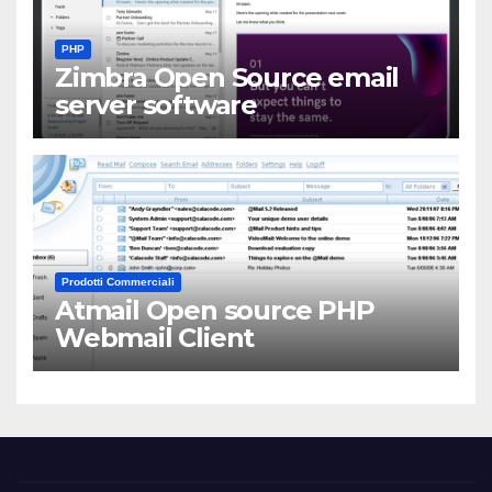
PHP
Zimbra Open Source email
server software
Prodotti Commerciali
Atmail Open source PHP
Webmail Client