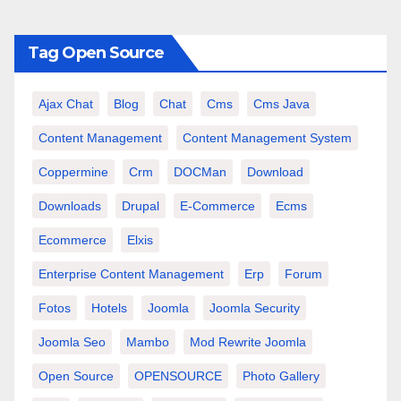
Tag Open Source
Ajax Chat
Blog
Chat
Cms
Cms Java
Content Management
Content Management System
Coppermine
Crm
DOCMan
Download
Downloads
Drupal
E-Commerce
Ecms
Ecommerce
Elxis
Enterprise Content Management
Erp
Forum
Fotos
Hotels
Joomla
Joomla Security
Joomla Seo
Mambo
Mod Rewrite Joomla
Open Source
OPENSOURCE
Photo Gallery