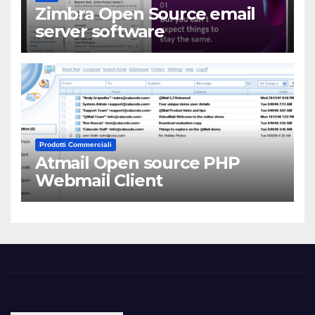
Zimbra Open Source email
server software
Prodotti Commerciali
Atmail Open source PHP
Webmail Client