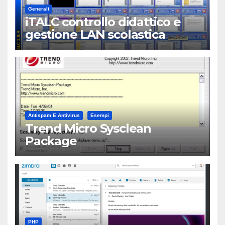
Generali
iTALC controllo didattico e
gestione LAN scolastica
Antispam E Antivirus
Esempi
Trend Micro Sysclean
Package
PHP