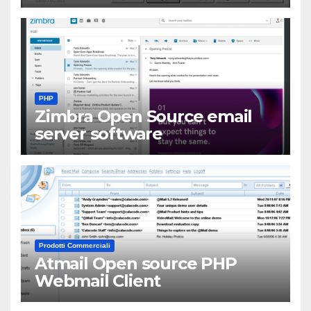
PHP
Zimbra Open Source email
server software
Prodotti Commerciali
Atmail Open source PHP
Webmail Client