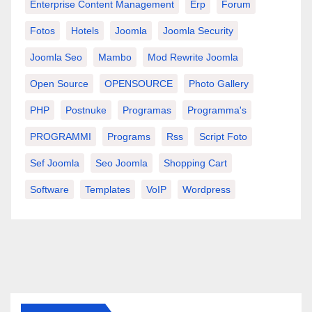
Enterprise Content Management
Erp
Forum
Fotos
Hotels
Joomla
Joomla Security
Joomla Seo
Mambo
Mod Rewrite Joomla
Open Source
OPENSOURCE
Photo Gallery
PHP
Postnuke
Programas
Programma's
PROGRAMMI
Programs
Rss
Script Foto
Sef Joomla
Seo Joomla
Shopping Cart
Software
Templates
VoIP
Wordpress