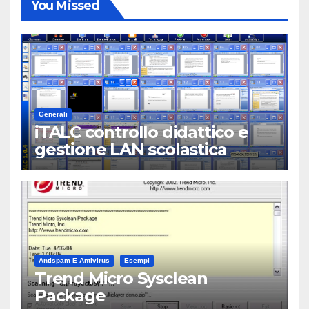
You Missed
Generali
iTALC controllo didattico e
gestione LAN scolastica
Antispam E Antivirus
Esempi
Trend Micro Sysclean
Package