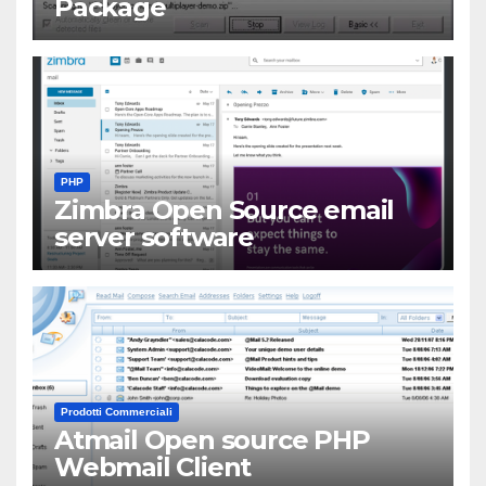
Package
PHP
Zimbra Open Source email
server software
Prodotti Commerciali
Atmail Open source PHP
Webmail Client