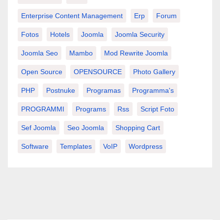
Enterprise Content Management
Erp
Forum
Fotos
Hotels
Joomla
Joomla Security
Joomla Seo
Mambo
Mod Rewrite Joomla
Open Source
OPENSOURCE
Photo Gallery
PHP
Postnuke
Programas
Programma's
PROGRAMMI
Programs
Rss
Script Foto
Sef Joomla
Seo Joomla
Shopping Cart
Software
Templates
VoIP
Wordpress