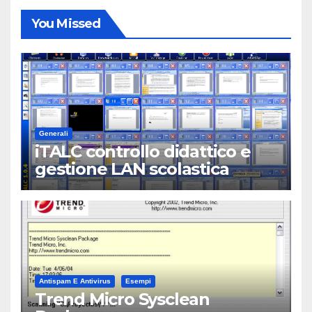
You Missed
Generali
iTALC controllo didattico e
gestione LAN scolastica
Antispam E Antivirus
Esempi
Trend Micro Sysclean