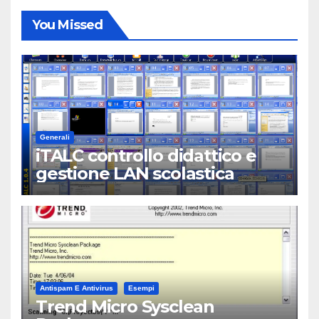
You Missed
Generali
iTALC controllo didattico e
gestione LAN scolastica
Antispam E Antivirus
Esempi
Trend Micro Sysclean