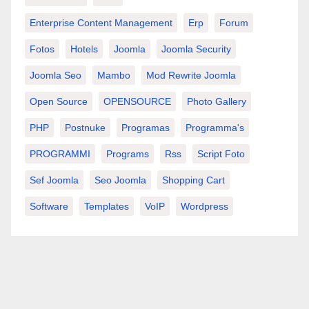
Enterprise Content Management
Erp
Forum
Fotos
Hotels
Joomla
Joomla Security
Joomla Seo
Mambo
Mod Rewrite Joomla
Open Source
OPENSOURCE
Photo Gallery
PHP
Postnuke
Programas
Programma's
PROGRAMMI
Programs
Rss
Script Foto
Sef Joomla
Seo Joomla
Shopping Cart
Software
Templates
VoIP
Wordpress