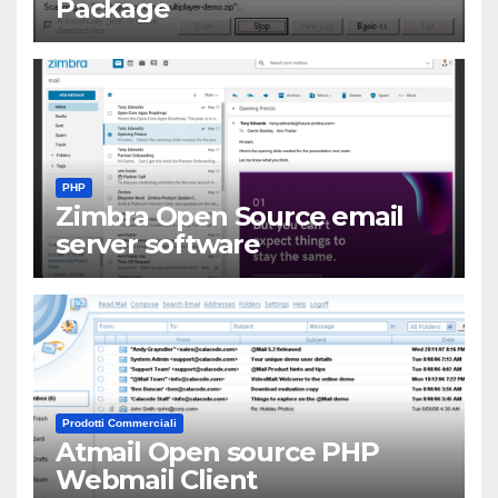
Package
PHP
Zimbra Open Source email
server software
Prodotti Commerciali
Atmail Open source PHP
Webmail Client