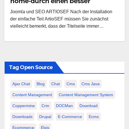
home-durch einen besser
geeigneten Titel
Joomla und SEO ARTIOSEF Nach der Installation
der einfache Teil ArtioSEF müssen Sie zunächst
vielleicht bemerkt, dass der Titelseite immer…
Tag Open Source
Ajax Chat
Blog
Chat
Cms
Cms Java
Content Management
Content Management System
Coppermine
Crm
DOCMan
Download
Downloads
Drupal
E-Commerce
Ecms
Ecommerce
Elxis