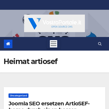
Salta
al
contenuto
Heimat artiosef
Uncategorized
Joomla SEO ersetzen ArtioSEF-