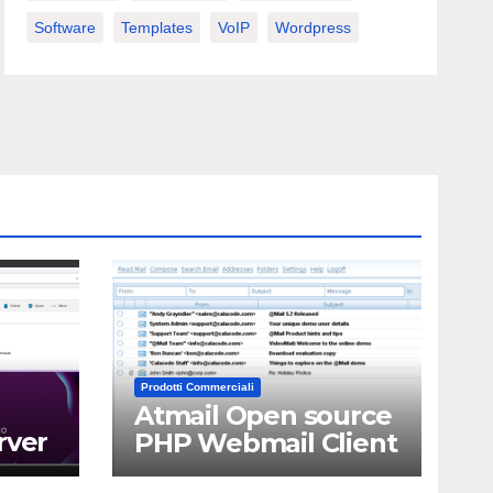
Software
Templates
VoIP
Wordpress
Prodotti Commerciali
Atmail Open source
rver
PHP Webmail Client