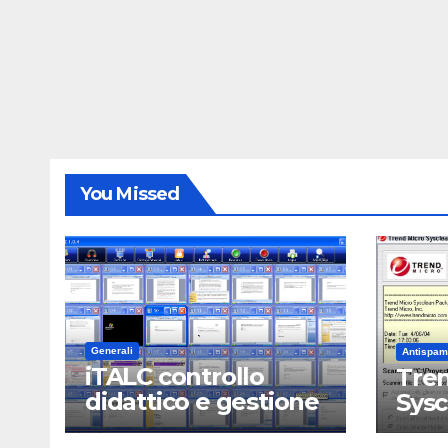
You Missed
Generali
Antispam
iTALC controllo
Tren
didattico e gestione
Sys
LAN scolastica