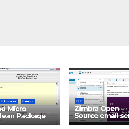
PHP
 E Antivirus
Esempi
Zimbra Open
d Micro
Source email se
clean Package
software