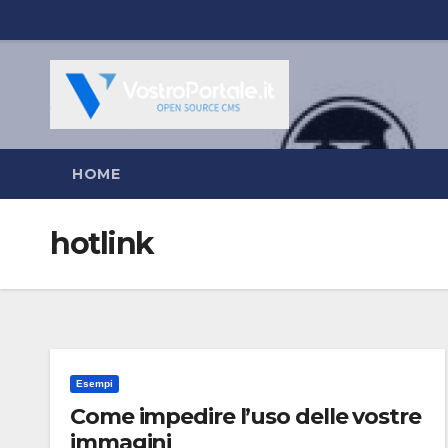
Salta
al
contenuto
HOME
hotlink
Esempi
Come impedire l’uso delle vostre
immagini