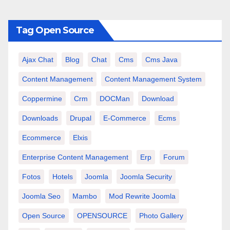
Tag Open Source
Ajax Chat
Blog
Chat
Cms
Cms Java
Content Management
Content Management System
Coppermine
Crm
DOCMan
Download
Downloads
Drupal
E-Commerce
Ecms
Ecommerce
Elxis
Enterprise Content Management
Erp
Forum
Fotos
Hotels
Joomla
Joomla Security
Joomla Seo
Mambo
Mod Rewrite Joomla
Open Source
OPENSOURCE
Photo Gallery