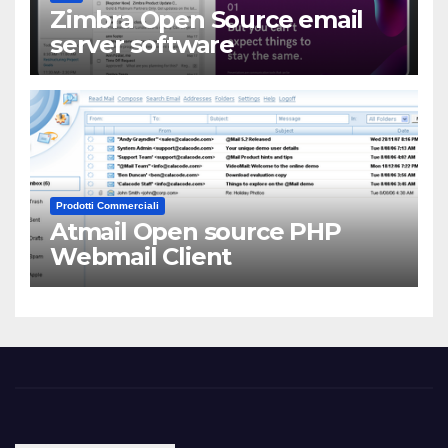
Zimbra Open Source email
server software
Prodotti Commerciali
Atmail Open source PHP
Webmail Client