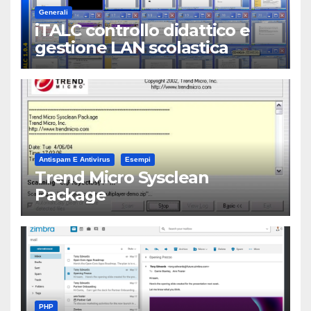
Generali
iTALC controllo didattico e
gestione LAN scolastica
Antispam E Antivirus
Esempi
Trend Micro Sysclean
Package
PHP