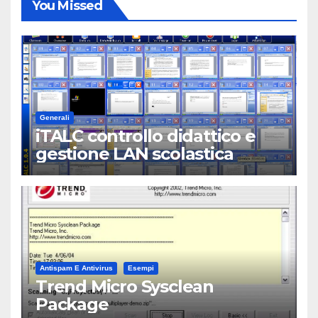
You Missed
Generali
iTALC controllo didattico e
gestione LAN scolastica
Antispam E Antivirus
Esempi
Trend Micro Sysclean
Package