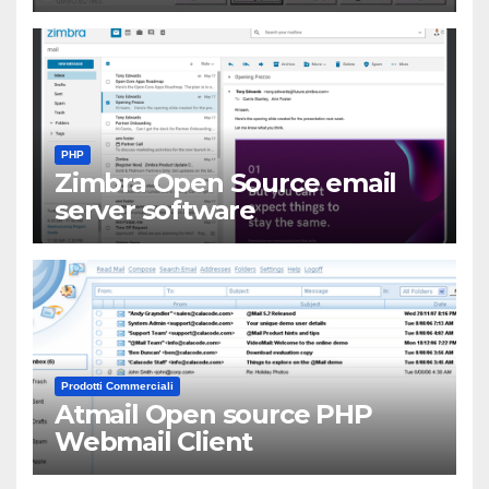
PHP
Zimbra Open Source email
server software
Prodotti Commerciali
Atmail Open source PHP
Webmail Client