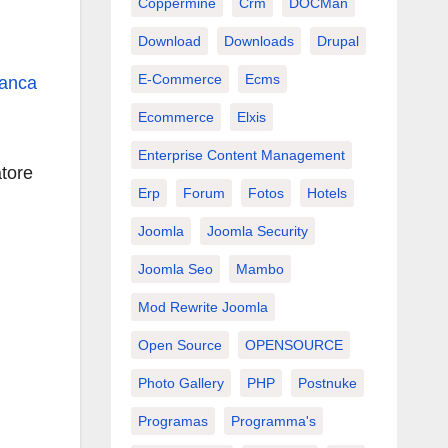
Coppermine
Crm
DOCMan
Download
Downloads
Drupal
E-Commerce
Ecms
manca
Ecommerce
Elxis
Enterprise Content Management
atore
Erp
Forum
Fotos
Hotels
Joomla
Joomla Security
Joomla Seo
Mambo
Mod Rewrite Joomla
Open Source
OPENSOURCE
Photo Gallery
PHP
Postnuke
Programas
Programma's