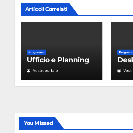
Articoli Correlati
Programmi
Program
Ufficio e Planning
Des
Vostroportale
Vostr
You Missed