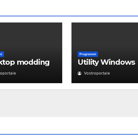
mi
Programmi
ktop modding
Utility Windows
oportale
Vostroportale