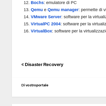
Bochs
: emulatore di PC
Qemu
e
Qemu manager
: permette di 
VMware
Server
: software per la virtua
VirtualPC 2004
: software per la virtua
VirtualBox
: software per la virtualizza
Navigazione
Disaster Recovery
articoli
Di
vostroportale