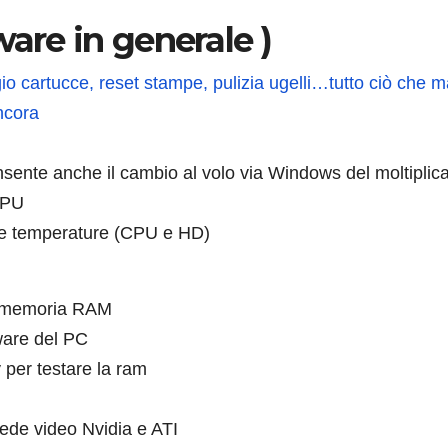
ware in generale )
io cartucce, reset stampe, pulizia ugelli…tutto ciò che 
ancora
sente anche il cambio al volo via Windows del moltiplic
 CPU
le e temperature (CPU e HD)
la memoria RAM
dware del PC
 per testare la ram
hede video Nvidia e ATI