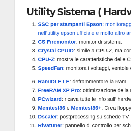
Utility Sistema ( Hard
SSC per stampanti Epson
: monitoragg
nell’utility epson ufficiale e molto altro 
CS Firemonitor
: monitor di sistema
Crystal CPUID
: simile a CPU-Z, ma con
CPU-Z
: mostra le caratteristiche delle
SpeedFan
: monitora i voltaggi, vento
RamIDLE LE
: deframmentare la Ram
FreeRAM XP Pro
: ottimizzazione del
PCwizard
: ricava tutte le info sull’ har
Memtest86
e
Memtest86+
: Crea floppy
Dscaler
: postprocessing su schede TV
Rivatuner
: pannello di controllo per sc