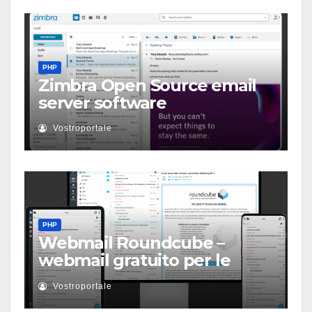
PHP
Zimbra Open Source email
server software
Vostroportale
PHP
Webmail Roundcube –
webmail gratuito per le
masse
Vostroportale