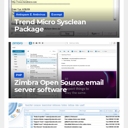
Antispam E Antivirus
Esempi
Trend Micro Sysclean
Package
PHP
Zimbra Open Source email
server software