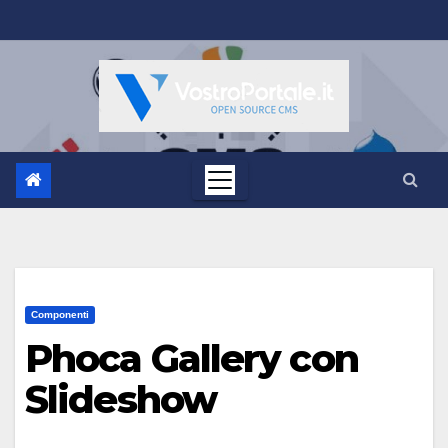
Salta
al
contenuto
Componenti
Phoca Gallery con
Slideshow