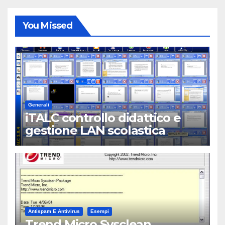
You Missed
Generali
iTALC controllo didattico e
gestione LAN scolastica
Antispam E Antivirus
Esempi
Trend Micro Sysclean