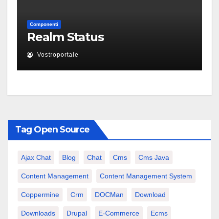
Componenti
Realm Status
Vostroportale
Tag Open Source
Ajax Chat
Blog
Chat
Cms
Cms Java
Content Management
Content Management System
Coppermine
Crm
DOCMan
Download
Downloads
Drupal
E-Commerce
Ecms