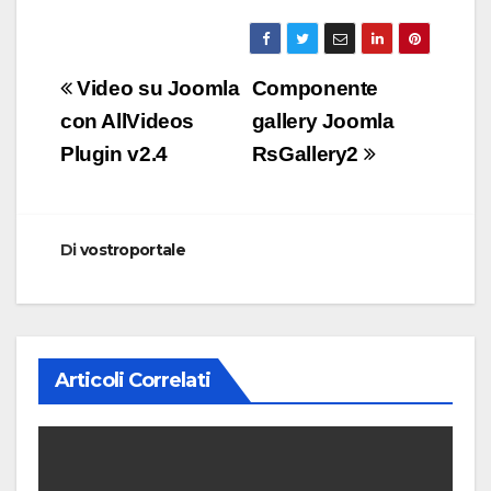
Navigazione
Video su Joomla
Componente
articoli
con AllVideos
gallery Joomla
Plugin v2.4
RsGallery2
Di
vostroportale
Articoli Correlati