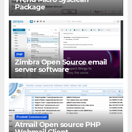
Package
PHP
Zimbra Open Source email
server software
Prodotti Commerciali
Atmail Open source PHP
Webmail Client