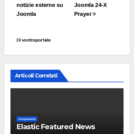
articoli
notizie esterne su
Joomla 24-X
Joomla
Prayer
Di
vostroportale
Articoli Correlati
Componenti
Elastic Featured News