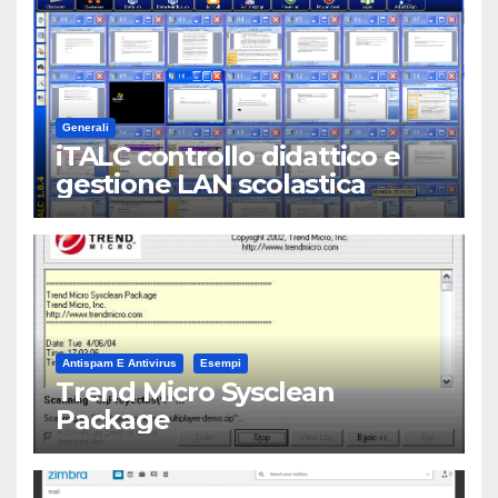
Generali
iTALC controllo didattico e
gestione LAN scolastica
Antispam E Antivirus
Esempi
Trend Micro Sysclean
Package