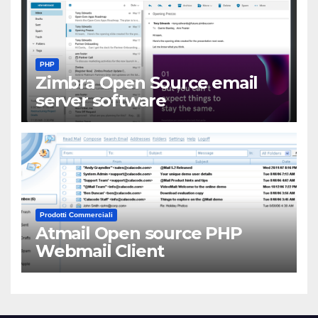
PHP
Zimbra Open Source email
server software
Prodotti Commerciali
Atmail Open source PHP
Webmail Client