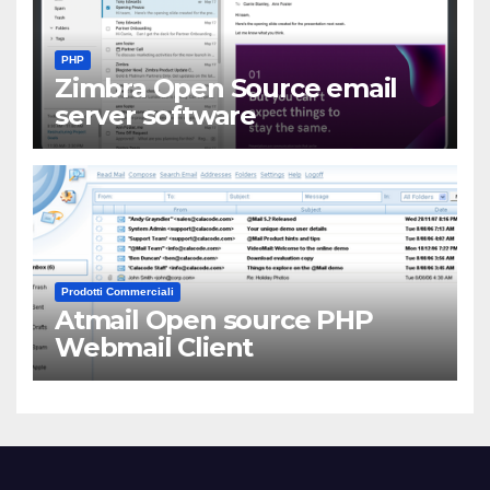
PHP
Zimbra Open Source email
server software
Prodotti Commerciali
Atmail Open source PHP
Webmail Client