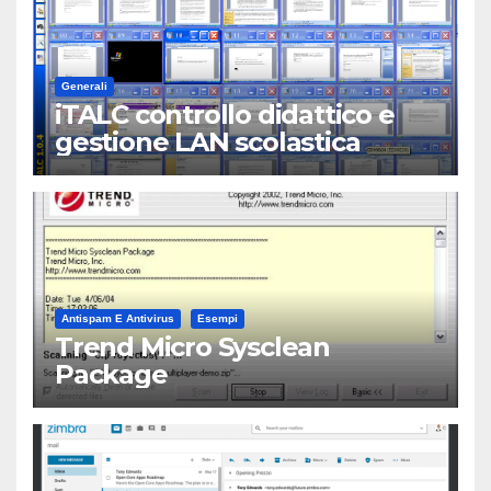
Generali
iTALC controllo didattico e
gestione LAN scolastica
Antispam E Antivirus
Esempi
Trend Micro Sysclean
Package