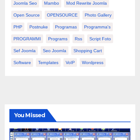
Joomla Seo
Mambo
Mod Rewrite Joomla
Open Source
OPENSOURCE
Photo Gallery
PHP
Postnuke
Programas
Programma's
PROGRAMMI
Programs
Rss
Script Foto
Sef Joomla
Seo Joomla
Shopping Cart
Software
Templates
VoIP
Wordpress
You Missed