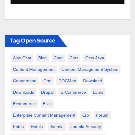
Tag Open Source
Ajax Chat
Blog
Chat
Cms
Cms Java
Content Management
Content Management System
Coppermine
Crm
DOCMan
Download
Downloads
Drupal
E-Commerce
Ecms
Ecommerce
Elxis
Enterprise Content Management
Erp
Forum
Fotos
Hotels
Joomla
Joomla Security