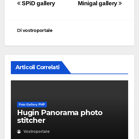
Navigazione
SPiD gallery
Minigal gallery
articoli
Di
vostroportale
Articoli Correlati
Foto Gallery PHP
Hugin Panorama photo
stitcher
Vostroportale