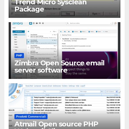
Trend Micro Sysclean
Package
PHP
Zimbra Open Source email
server software
Prodotti Commerciali
Atmail Open source PHP