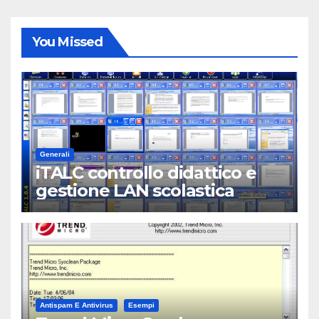
You Missed
Generali
iTALC controllo didattico e
gestione LAN scolastica
Antispam E Antivirus
Esempi