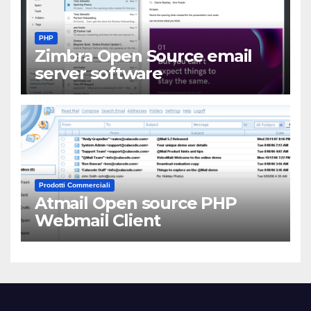
PHP
Zimbra Open Source email
server software
Prodotti Commerciali
Atmail Open source PHP
Webmail Client