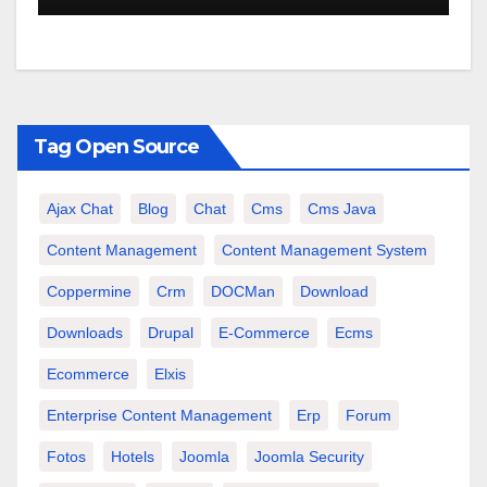
Tag Open Source
Ajax Chat
Blog
Chat
Cms
Cms Java
Content Management
Content Management System
Coppermine
Crm
DOCMan
Download
Downloads
Drupal
E-Commerce
Ecms
Ecommerce
Elxis
Enterprise Content Management
Erp
Forum
Fotos
Hotels
Joomla
Joomla Security