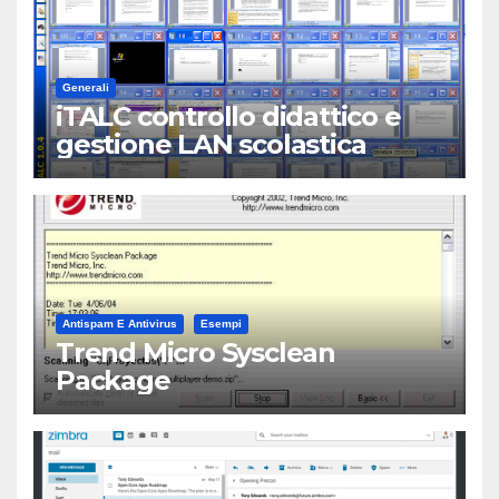
Generali
iTALC controllo didattico e
gestione LAN scolastica
Antispam E Antivirus
Esempi
Trend Micro Sysclean
Package