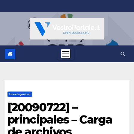
Salta
al
contenuto
Uncategorized
[20090722] –
principales – Carga
de archivos