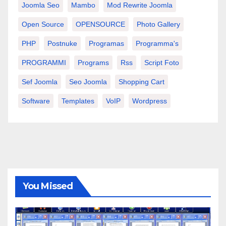
Joomla Seo
Mambo
Mod Rewrite Joomla
Open Source
OPENSOURCE
Photo Gallery
PHP
Postnuke
Programas
Programma's
PROGRAMMI
Programs
Rss
Script Foto
Sef Joomla
Seo Joomla
Shopping Cart
Software
Templates
VoIP
Wordpress
You Missed