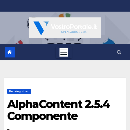
Salta
al
contenuto
Uncategorized
AlphaContent 2.5.4
Componente