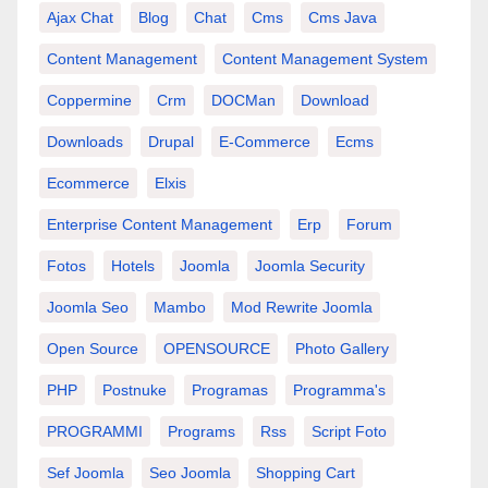
Ajax Chat
Blog
Chat
Cms
Cms Java
Content Management
Content Management System
Coppermine
Crm
DOCMan
Download
Downloads
Drupal
E-Commerce
Ecms
Ecommerce
Elxis
Enterprise Content Management
Erp
Forum
Fotos
Hotels
Joomla
Joomla Security
Joomla Seo
Mambo
Mod Rewrite Joomla
Open Source
OPENSOURCE
Photo Gallery
PHP
Postnuke
Programas
Programma's
PROGRAMMI
Programs
Rss
Script Foto
Sef Joomla
Seo Joomla
Shopping Cart