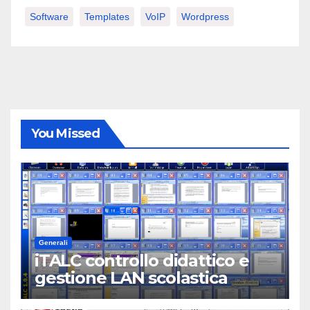
Software
Templates
VoIP
Wordpress
You Missed
Generali
iTALC controllo didattico e
gestione LAN scolastica