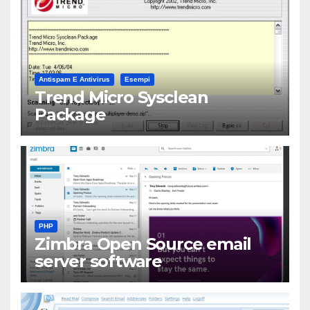
Antispam E Antivirus
Esempi
Trend Micro Sysclean
Package
PHP
Zimbra Open Source email
server software