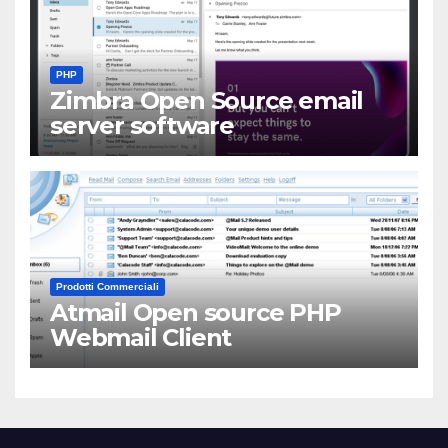
PHP
Zimbra Open Source email
server software
Prodotti Commerciali
Atmail Open source PHP
Webmail Client