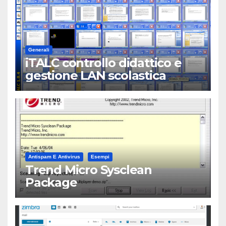
Generali
iTALC controllo didattico e
gestione LAN scolastica
Antispam E Antivirus
Esempi
Trend Micro Sysclean
Package