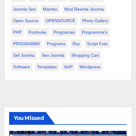
Joomla Seo
Mambo
Mod Rewrite Joomla
Open Source
OPENSOURCE
Photo Gallery
PHP
Postnuke
Programas
Programma's
PROGRAMMI
Programs
Rss
Script Foto
Sef Joomla
Seo Joomla
Shopping Cart
Software
Templates
VoIP
Wordpress
You Missed