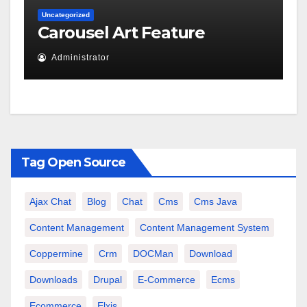
Uncategorized
Carousel Art Feature
Administrator
Tag Open Source
Ajax Chat
Blog
Chat
Cms
Cms Java
Content Management
Content Management System
Coppermine
Crm
DOCMan
Download
Downloads
Drupal
E-Commerce
Ecms
Ecommerce
Elxis