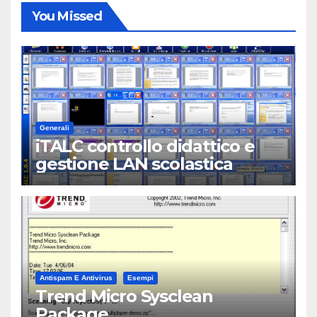
You Missed
Generali
iTALC controllo didattico e
gestione LAN scolastica
Antispam E Antivirus
Esempi
Trend Micro Sysclean
Package