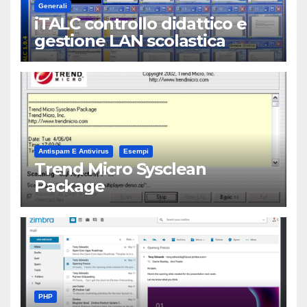
Generali
iTALC controllo didattico e
gestione LAN scolastica
Antispam E Antivirus
Esempi
Trend Micro Sysclean
Package
PHP