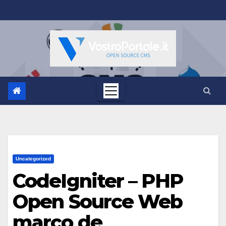
Salta
al
contenuto
Uncategorized
CodeIgniter – PHP
Open Source Web
marco de