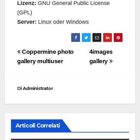
Lizenz:
GNU General Public License
(GPL)
Server:
Linux oder Windows
Navigazione
Coppermine photo
4images
articoli
gallery multiuser
gallery
Di
Administrator
Articoli Correlati