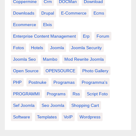
Coppermine
Crm
DOCMan
Download
Downloads
Drupal
E-Commerce
Ecms
Ecommerce
Elxis
Enterprise Content Management
Erp
Forum
Fotos
Hotels
Joomla
Joomla Security
Joomla Seo
Mambo
Mod Rewrite Joomla
Open Source
OPENSOURCE
Photo Gallery
PHP
Postnuke
Programas
Programma's
PROGRAMMI
Programs
Rss
Script Foto
Sef Joomla
Seo Joomla
Shopping Cart
Software
Templates
VoIP
Wordpress