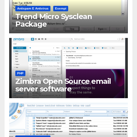
Antispam E Antivirus
Esempi
Trend Micro Sysclean
Package
PHP
Zimbra Open Source email
server software