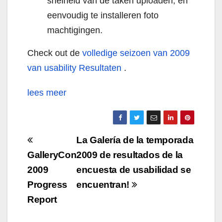
snelheid van de taken uploaden, en
eenvoudig te installeren foto
machtigingen.
Check out de
volledige seizoen van 2009
van usability Resultaten
.
lees meer
Navigazione
La Galería de la temporada
articoli
GalleryCon
2009 de resultados de la
2009
encuesta de usabilidad se
Progress
encuentran!
Report