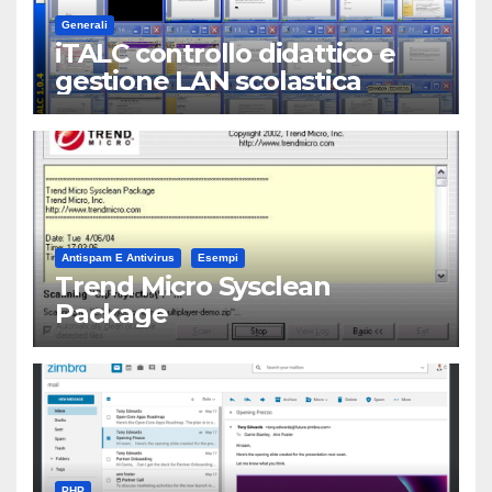
Generali
iTALC controllo didattico e
gestione LAN scolastica
Antispam E Antivirus
Esempi
Trend Micro Sysclean
Package
PHP