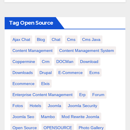
Tag Open Source
Ajax Chat
Blog
Chat
Cms
Cms Java
Content Management
Content Management System
Coppermine
Crm
DOCMan
Download
Downloads
Drupal
E-Commerce
Ecms
Ecommerce
Elxis
Enterprise Content Management
Erp
Forum
Fotos
Hotels
Joomla
Joomla Security
Joomla Seo
Mambo
Mod Rewrite Joomla
Open Source
OPENSOURCE
Photo Gallery