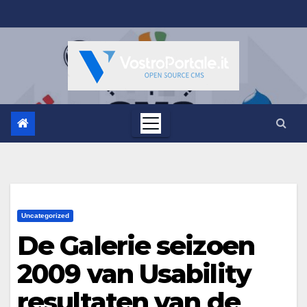
Salta
al
contenuto
Uncategorized
De Galerie seizoen
2009 van Usability
resultaten van de