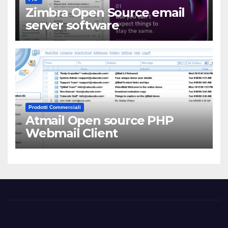
Zimbra Open Source email
server software
Prodotti Commerciali
Atmail Open source PHP
Webmail Client