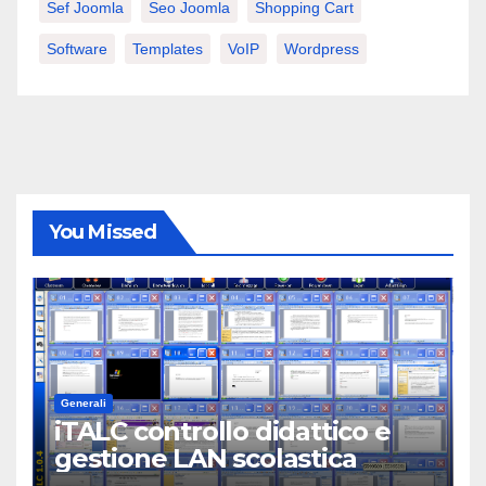
Sef Joomla
Seo Joomla
Shopping Cart
Software
Templates
VoIP
Wordpress
You Missed
Generali
iTALC controllo didattico e
gestione LAN scolastica