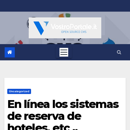
Salta
al
contenuto
Uncategorized
En línea los sistemas
de reserva de
hoteles, etc ..