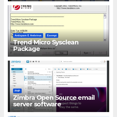
Antispam E Antivirus
Esempi
Trend Micro Sysclean
Package
PHP
Zimbra Open Source email
server software