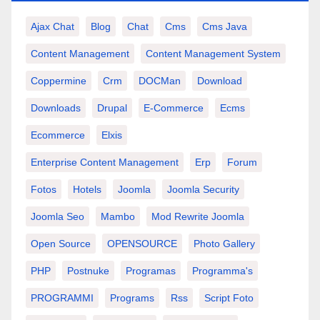
Ajax Chat
Blog
Chat
Cms
Cms Java
Content Management
Content Management System
Coppermine
Crm
DOCMan
Download
Downloads
Drupal
E-Commerce
Ecms
Ecommerce
Elxis
Enterprise Content Management
Erp
Forum
Fotos
Hotels
Joomla
Joomla Security
Joomla Seo
Mambo
Mod Rewrite Joomla
Open Source
OPENSOURCE
Photo Gallery
PHP
Postnuke
Programas
Programma's
PROGRAMMI
Programs
Rss
Script Foto