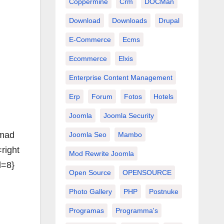
Coppermine
Crm
DOCMan
Download
Downloads
Drupal
E-Commerce
Ecms
Ecommerce
Elxis
Enterprise Content Management
Erp
Forum
Fotos
Hotels
Joomla
Joomla Security
omad
Joomla Seo
Mambo
right
Mod Rewrite Joomla
d=8}
Open Source
OPENSOURCE
Photo Gallery
PHP
Postnuke
Programas
Programma's