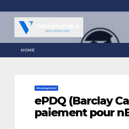
Salta
al
contenuto
HOME
Uncategorized
ePDQ (Barclay Ca
paiement pour nB