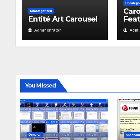
Uncatego
Caro
Uncategorized
Entité Art Carousel
Fea
Administrator
Admin
You Missed
Generali
Antispam