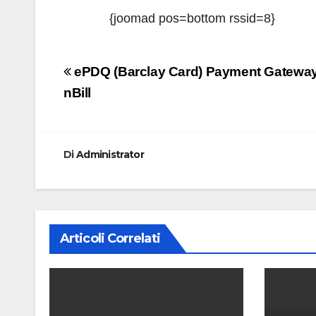
{joomad pos=bottom rssid=8}
Navigazione
ePDQ (Barclay Card) Payment Gateway
articoli
nBill
Di
Administrator
Articoli Correlati