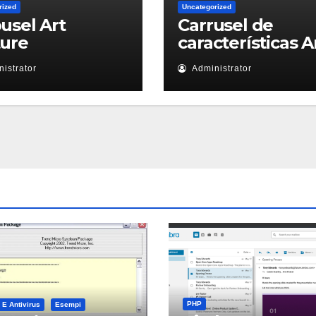
rized
Uncategorized
usel Art
Carrusel de
ture
características A
istrator
Administrator
PHP
 E Antivirus
Esempi