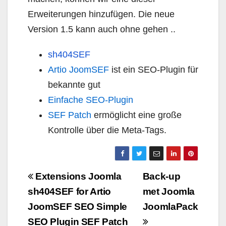
Erweiterungen hinzufügen. Die neue
Version 1.5 kann auch ohne gehen ..
sh404SEF
Artio JoomSEF
ist ein SEO-Plugin für
bekannte gut
Einfache SEO-Plugin
SEF Patch
ermöglicht eine große
Kontrolle über die Meta-Tags.
Navigazione
Extensions Joomla
Back-up
articoli
sh404SEF for Artio
met Joomla
JoomSEF SEO Simple
JoomlaPack
SEO Plugin SEF Patch