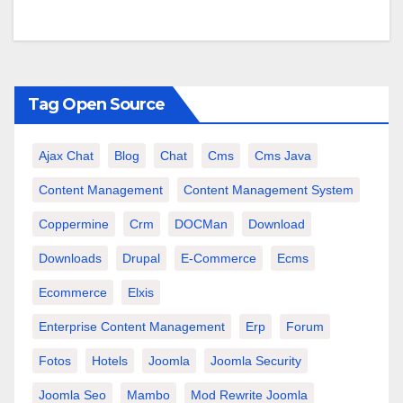
Tag Open Source
Ajax Chat
Blog
Chat
Cms
Cms Java
Content Management
Content Management System
Coppermine
Crm
DOCMan
Download
Downloads
Drupal
E-Commerce
Ecms
Ecommerce
Elxis
Enterprise Content Management
Erp
Forum
Fotos
Hotels
Joomla
Joomla Security
Joomla Seo
Mambo
Mod Rewrite Joomla