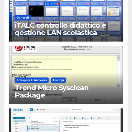
Generali
iTALC controllo didattico e
gestione LAN scolastica
Antispam E Antivirus
Esempi
Trend Micro Sysclean
Package