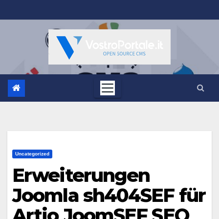
Salta
al
contenuto
Uncategorized
Erweiterungen
Joomla sh404SEF für
Artio JoomSEF SEO