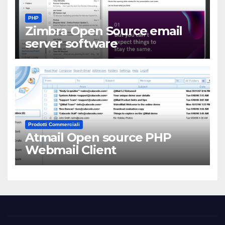
PHP
Zimbra Open Source email
server software
Prodotti Commerciali
Atmail Open source PHP
Webmail Client