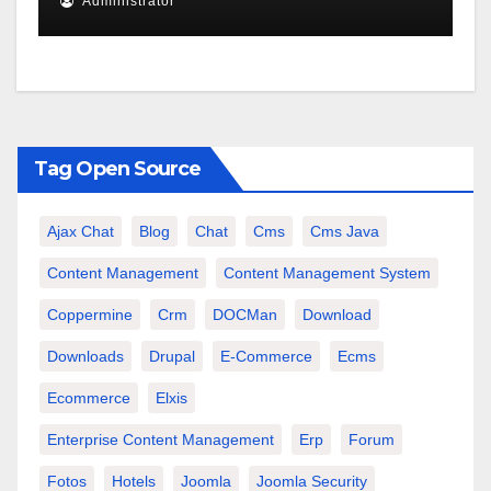
Administrator
Tag Open Source
Ajax Chat
Blog
Chat
Cms
Cms Java
Content Management
Content Management System
Coppermine
Crm
DOCMan
Download
Downloads
Drupal
E-Commerce
Ecms
Ecommerce
Elxis
Enterprise Content Management
Erp
Forum
Fotos
Hotels
Joomla
Joomla Security