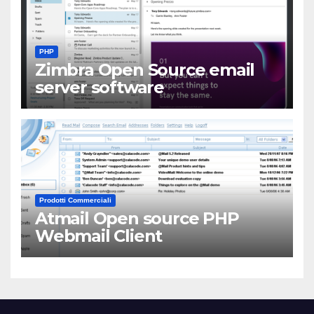
PHP
Zimbra Open Source email
server software
Prodotti Commerciali
Atmail Open source PHP
Webmail Client