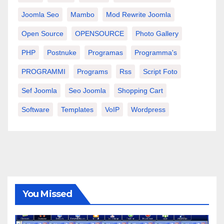
Joomla Seo
Mambo
Mod Rewrite Joomla
Open Source
OPENSOURCE
Photo Gallery
PHP
Postnuke
Programas
Programma's
PROGRAMMI
Programs
Rss
Script Foto
Sef Joomla
Seo Joomla
Shopping Cart
Software
Templates
VoIP
Wordpress
You Missed