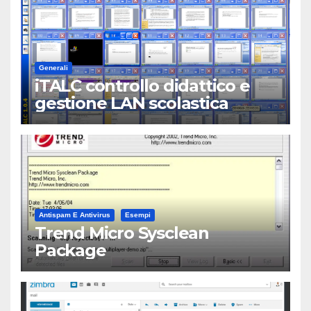
Generali
iTALC controllo didattico e
gestione LAN scolastica
Antispam E Antivirus
Esempi
Trend Micro Sysclean
Package