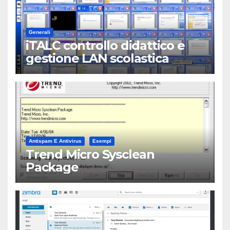
Generali
iTALC controllo didattico e
gestione LAN scolastica
Antispam E Antivirus
Esempi
Trend Micro Sysclean
Package