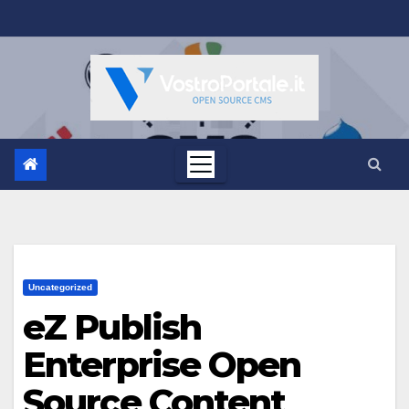
Salta
al
contenuto
Uncategorized
eZ Publish
Enterprise Open
Source Content