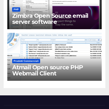
PHP
Zimbra Open Source email
server software
Prodotti Commerciali
Atmail Open source PHP
Webmail Client