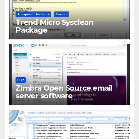
Antispam E Antivirus
Esempi
Trend Micro Sysclean
Package
PHP
Zimbra Open Source email
server software