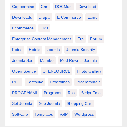
Coppermine
Crm
DOCMan
Download
Downloads
Drupal
E-Commerce
Ecms
Ecommerce
Elxis
Enterprise Content Management
Erp
Forum
Fotos
Hotels
Joomla
Joomla Security
Joomla Seo
Mambo
Mod Rewrite Joomla
Open Source
OPENSOURCE
Photo Gallery
PHP
Postnuke
Programas
Programma's
PROGRAMMI
Programs
Rss
Script Foto
Sef Joomla
Seo Joomla
Shopping Cart
Software
Templates
VoIP
Wordpress