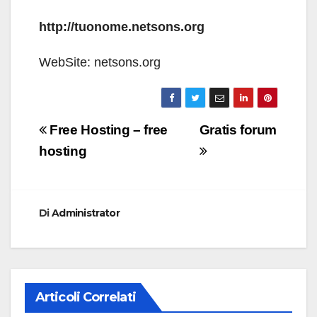
http://tuonome.netsons.org
WebSite: netsons.org
Navigazione
Free Hosting – free
Gratis forum
articoli
hosting
Di
Administrator
Articoli Correlati