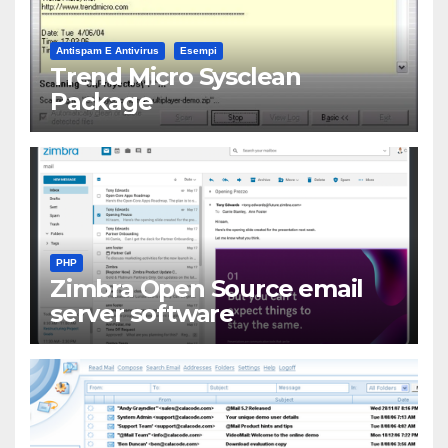
Antispam E Antivirus
Esempi
Trend Micro Sysclean
Package
PHP
Zimbra Open Source email
server software