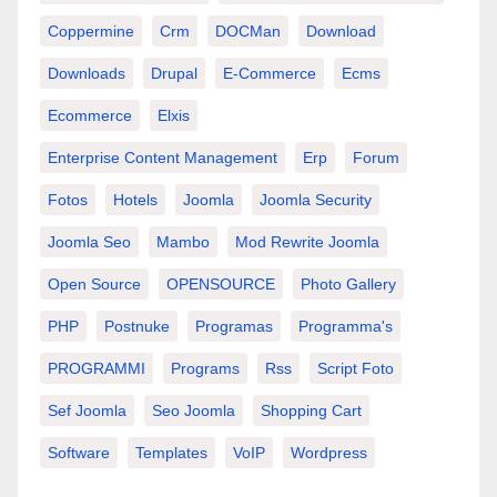
Coppermine
Crm
DOCMan
Download
Downloads
Drupal
E-Commerce
Ecms
Ecommerce
Elxis
Enterprise Content Management
Erp
Forum
Fotos
Hotels
Joomla
Joomla Security
Joomla Seo
Mambo
Mod Rewrite Joomla
Open Source
OPENSOURCE
Photo Gallery
PHP
Postnuke
Programas
Programma's
PROGRAMMI
Programs
Rss
Script Foto
Sef Joomla
Seo Joomla
Shopping Cart
Software
Templates
VoIP
Wordpress