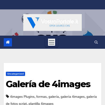
Salta
al
contenuto
Uncategorized
Galería de 4images
,
,
,
,
4images Plugins
formas
galería
galería 4images
galería
,
de fotos script
plantilla 4images