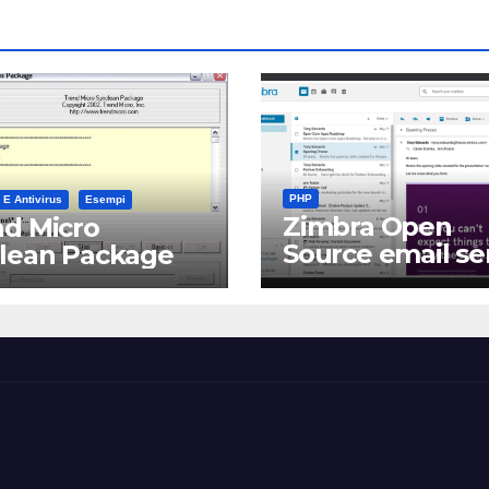
PHP
 E Antivirus
Esempi
Zimbra Open
d Micro
Source email se
clean Package
software