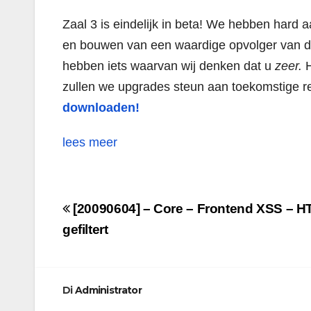
Zaal 3 is eindelijk in beta! We hebben hard
en bouwen van een waardige opvolger van de G
hebben iets waarvan wij denken dat u
zeer.
H
zullen we upgrades steun aan toekomstige 
downloaden!
lees meer
Navigazione
[20090604] – Core – Frontend XSS – H
articoli
gefiltert
Di
Administrator