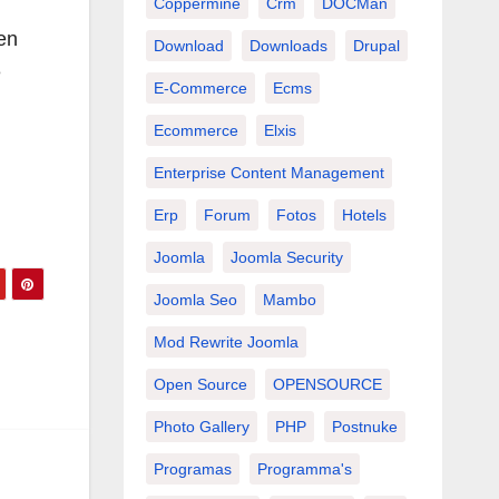
Coppermine
Crm
DOCMan
en
Download
Downloads
Drupal
e
E-Commerce
Ecms
Ecommerce
Elxis
Enterprise Content Management
Erp
Forum
Fotos
Hotels
Joomla
Joomla Security
Joomla Seo
Mambo
Mod Rewrite Joomla
Open Source
OPENSOURCE
Photo Gallery
PHP
Postnuke
Programas
Programma's