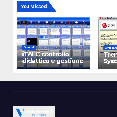
You Missed
Generali
Antispam
iTALC controllo
Tren
didattico e gestione
Sys
LAN scolastica