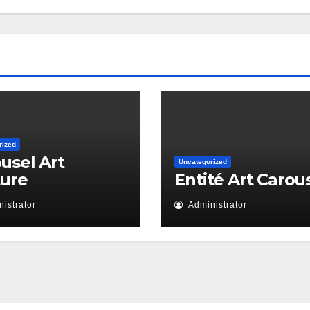
rized
usel Art
Uncategorized
ture
Entité Art Carou
istrator
Administrator