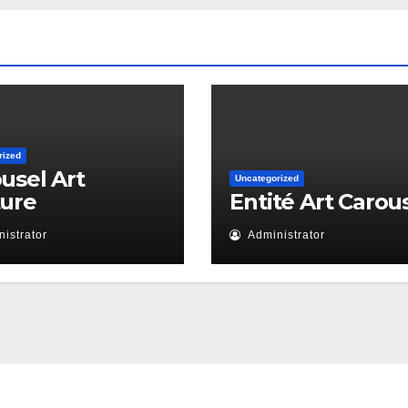
rized
usel Art
Uncategorized
ture
Entité Art Carou
istrator
Administrator