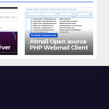
Prodotti Commerciali
Atmail Open source
rver
PHP Webmail Client