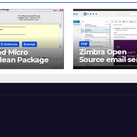
PHP
 E Antivirus
Esempi
Zimbra Open
d Micro
Source email se
clean Package
software