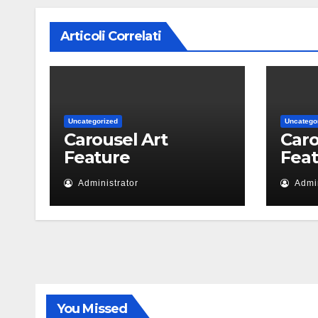
Articoli Correlati
Uncategorized
Uncatego
Carousel Art
Caro
Feature
Fea
Administrator
Admin
You Missed