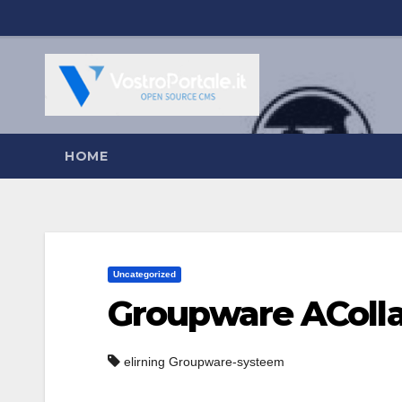
Salta
al
contenuto
HOME
Uncategorized
Groupware AColla
elirning Groupware-systeem