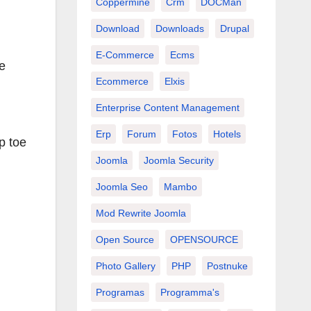
Coppermine
Crm
DOCMan
Download
Downloads
Drupal
E-Commerce
Ecms
e
Ecommerce
Elxis
Enterprise Content Management
Erp
Forum
Fotos
Hotels
p toe
Joomla
Joomla Security
Joomla Seo
Mambo
Mod Rewrite Joomla
Open Source
OPENSOURCE
Photo Gallery
PHP
Postnuke
Programas
Programma's