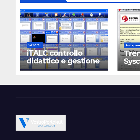
Generali
Antispam
iTALC controllo
Tren
didattico e gestione
Sys
LAN scolastica
Open Source CMS CRM Gallery Forum Blog