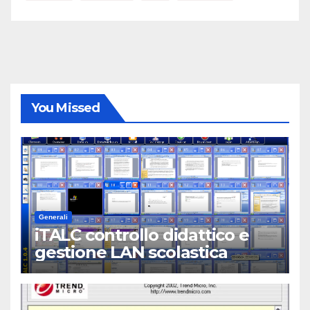
You Missed
Generali
iTALC controllo didattico e
gestione LAN scolastica