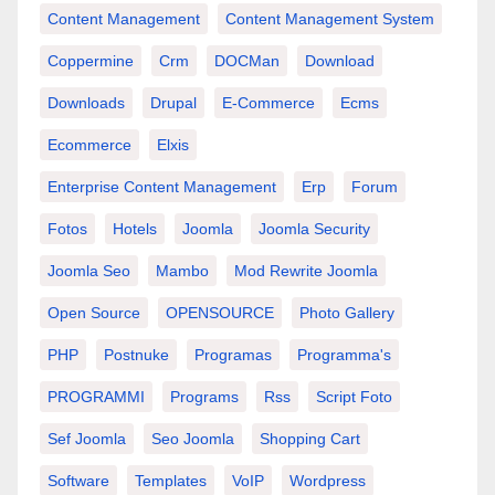
Content Management
Content Management System
Coppermine
Crm
DOCMan
Download
Downloads
Drupal
E-Commerce
Ecms
Ecommerce
Elxis
Enterprise Content Management
Erp
Forum
Fotos
Hotels
Joomla
Joomla Security
Joomla Seo
Mambo
Mod Rewrite Joomla
Open Source
OPENSOURCE
Photo Gallery
PHP
Postnuke
Programas
Programma's
PROGRAMMI
Programs
Rss
Script Foto
Sef Joomla
Seo Joomla
Shopping Cart
Software
Templates
VoIP
Wordpress