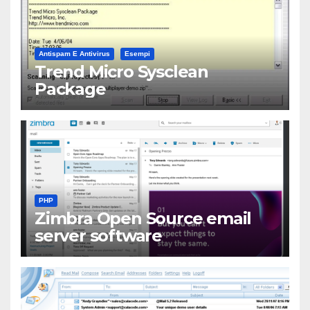
Antispam E Antivirus
Esempi
Trend Micro Sysclean
Package
PHP
Zimbra Open Source email
server software