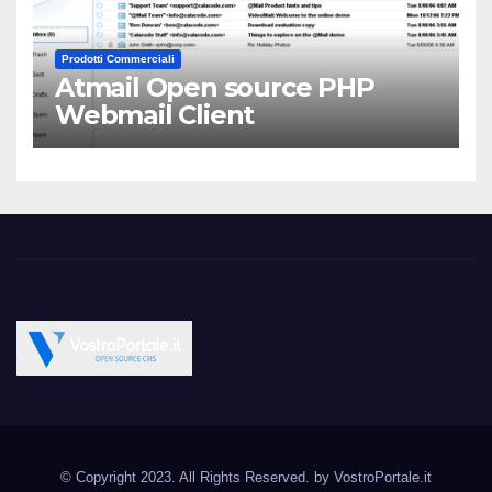
Prodotti Commerciali
Atmail Open source PHP
Webmail Client
Vostroportale.it CMS e
Open Source CMS CRM Gallery Forum Blog
script Open Source
© Copyright 2023. All Rights Reserved. by
VostroPortale.it