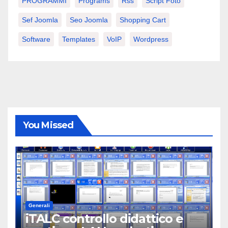
PROGRAMMI
Programs
Rss
Script Foto
Sef Joomla
Seo Joomla
Shopping Cart
Software
Templates
VoIP
Wordpress
You Missed
Generali
iTALC controllo didattico e