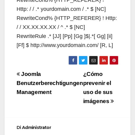
RewriteCond% {HTTP_REFERER} ! ^
Http: / / .* yourdomain.com / .* $ [NC]
RewriteCond% {HTTP_REFERER} ! Http:
/ / XX.XX.XX.XX / ^ .* $ [NC]
RewriteRule .* [JJ] [Pp] [Gg ]$|.*[ Gg] [ii]
[Ff] $ http://www.yourdomain.com/ [R, L]
Navigazione
Joomla
¿Cómo
articoli
Benutzerberechtigungen
prevenir el
Management
uso de sus
imágenes
Di
Administrator