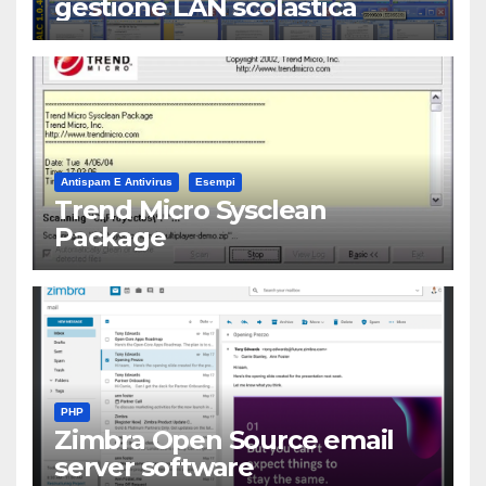
gestione LAN scolastica
Antispam E Antivirus
Esempi
Trend Micro Sysclean
Package
PHP
Zimbra Open Source email
server software