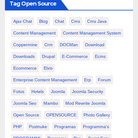
Tag Open Source
Ajax Chat
Blog
Chat
Cms
Cms Java
Content Management
Content Management System
Coppermine
Crm
DOCMan
Download
Downloads
Drupal
E-Commerce
Ecms
Ecommerce
Elxis
Enterprise Content Management
Erp
Forum
Fotos
Hotels
Joomla
Joomla Security
Joomla Seo
Mambo
Mod Rewrite Joomla
Open Source
OPENSOURCE
Photo Gallery
PHP
Postnuke
Programas
Programma's