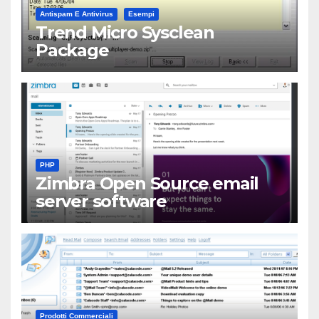
Antispam E Antivirus
Esempi
Trend Micro Sysclean
Package
PHP
Zimbra Open Source email
server software
Prodotti Commerciali