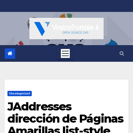
Salta
al
contenuto
Uncategorized
JAddresses
dirección de Páginas
Amarillas list-style