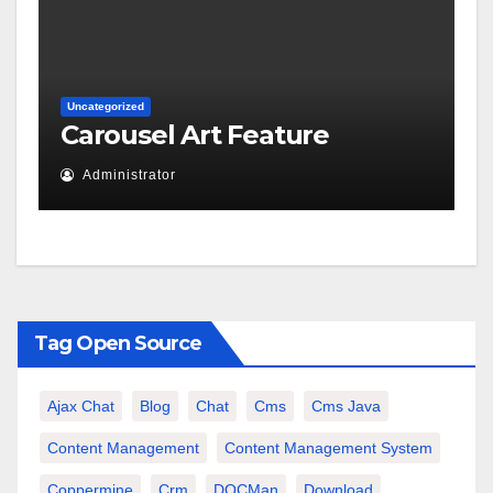
Uncategorized
Carousel Art Feature
Administrator
Tag Open Source
Ajax Chat
Blog
Chat
Cms
Cms Java
Content Management
Content Management System
Coppermine
Crm
DOCMan
Download