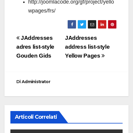
http://joomlacode.org/gf/project/yello
wpages/frs/
Navigazione
JAddresses
JAddresses
articoli
adres list-style
address list-style
Gouden Gids
Yellow Pages
Di
Administrator
Articoli Correlati