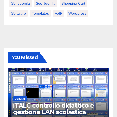
Sef Joomla
Seo Joomla
Shopping Cart
Software
Templates
VoIP
Wordpress
You Missed
Generali
iTALC controllo didattico e
gestione LAN scolastica