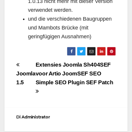
1.0.13 nicht mehr mit dieser Version
verwendet werden.
und die verschiedenen Baugruppen
und Mambots Brücke (mit
geringfügigen Ausnahmen)
Navigazione
Extensies Joomla Sh404SEF
articoli
Joomla
voor Artio JoomSEF SEO
1.5
Simple SEO Plugin SEF Patch
Di
Administrator