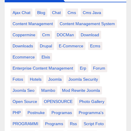
Ajax Chat
Blog
Chat
Cms
Cms Java
Content Management
Content Management System
Coppermine
Crm
DOCMan
Download
Downloads
Drupal
E-Commerce
Ecms
Ecommerce
Elxis
Enterprise Content Management
Erp
Forum
Fotos
Hotels
Joomla
Joomla Security
Joomla Seo
Mambo
Mod Rewrite Joomla
Open Source
OPENSOURCE
Photo Gallery
PHP
Postnuke
Programas
Programma's
PROGRAMMI
Programs
Rss
Script Foto