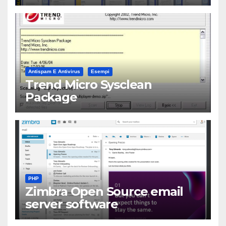
Antispam E Antivirus
Esempi
Trend Micro Sysclean
Package
PHP
Zimbra Open Source email
server software