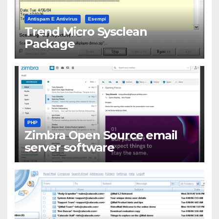
Antispam E Antivirus
Esempi
Trend Micro Sysclean
Package
PHP
Zimbra Open Source email
server software