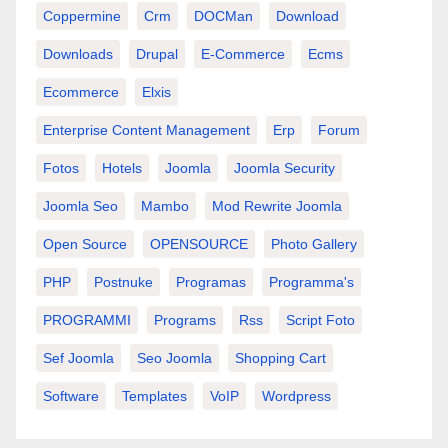
Coppermine
Crm
DOCMan
Download
Downloads
Drupal
E-Commerce
Ecms
Ecommerce
Elxis
Enterprise Content Management
Erp
Forum
Fotos
Hotels
Joomla
Joomla Security
Joomla Seo
Mambo
Mod Rewrite Joomla
Open Source
OPENSOURCE
Photo Gallery
PHP
Postnuke
Programas
Programma's
PROGRAMMI
Programs
Rss
Script Foto
Sef Joomla
Seo Joomla
Shopping Cart
Software
Templates
VoIP
Wordpress