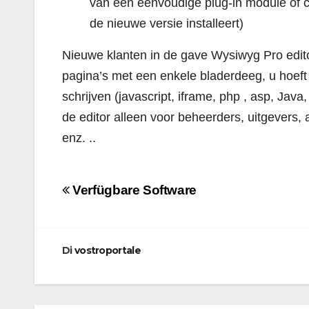
van een eenvoudige plug-in module of 
de nieuwe versie installeert)
Nieuwe klanten in de gave Wysiwyg Pro edito
pagina’s met een enkele bladerdeeg, u hoeft
schrijven (javascript, iframe, php , asp, Jav
de editor alleen voor beheerders, uitgevers, 
enz. ..
Navigazione
Verfügbare Software
articoli
Di
vostroportale