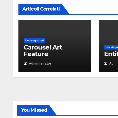
Articoli Correlati
Uncategorized
Carousel Art
Uncatego
Feature
Enti
Administrator
Admin
You Missed