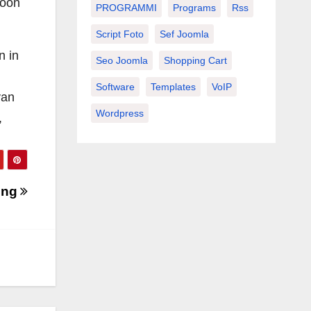
woon
PROGRAMMI
Programs
Rss
Script Foto
Sef Joomla
n in
Seo Joomla
Shopping Cart
Software
Templates
VoIP
van
Wordpress
,
ing