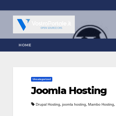
Salta
al
contenuto
HOME
Uncategorized
Joomla Hosting
,
,
,
Drupal Hosting
joomla hosting
Mambo Hosting