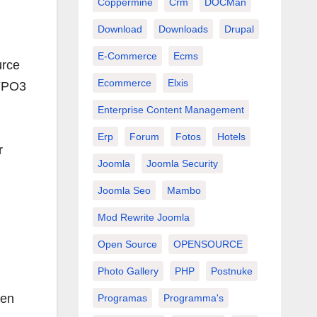
Coppermine
Crm
DOCMan
Download
Downloads
Drupal
E-Commerce
Ecms
urce
Ecommerce
Elxis
TYPO3
Enterprise Content Management
Erp
Forum
Fotos
Hotels
r
Joomla
Joomla Security
Joomla Seo
Mambo
Mod Rewrite Joomla
Open Source
OPENSOURCE
Photo Gallery
PHP
Postnuke
ren
Programas
Programma's