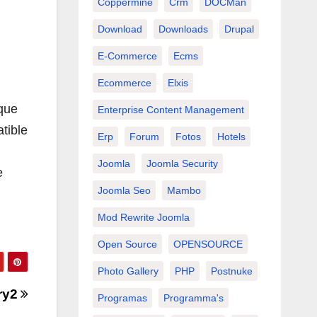
Coppermine
Crm
DOCMan
Download
Downloads
Drupal
E-Commerce
Ecms
Ecommerce
Elxis
que
Enterprise Content Management
tible
Erp
Forum
Fotos
Hotels
Joomla
Joomla Security
e
Joomla Seo
Mambo
Mod Rewrite Joomla
Open Source
OPENSOURCE
Photo Gallery
PHP
Postnuke
ry2
Programas
Programma's