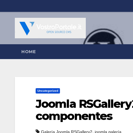
Salta
al
contenuto
HOME
Uncategorized
Joomla RSGallery
componentes
,
Galería Joomla RSGallery2
joomla galería