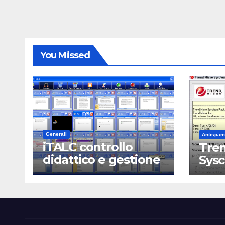
You Missed
Generali
Antispam
iTALC controllo
Tren
didattico e gestione
Sys
LAN scolastica