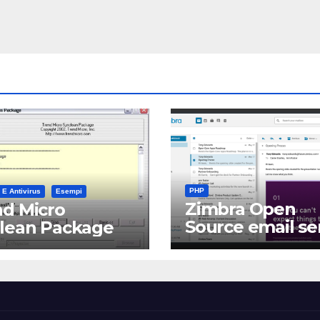
PHP
 E Antivirus
Esempi
Zimbra Open
d Micro
Source email se
clean Package
software