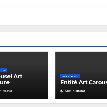
rized
usel Art
Uncategorized
ture
Entité Art Carou
istrator
Administrator