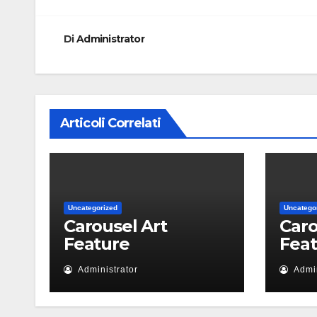
articoli
Di
Administrator
Articoli Correlati
Uncategorized
Uncatego
Carousel Art
Caro
Feature
Fea
Administrator
Admin