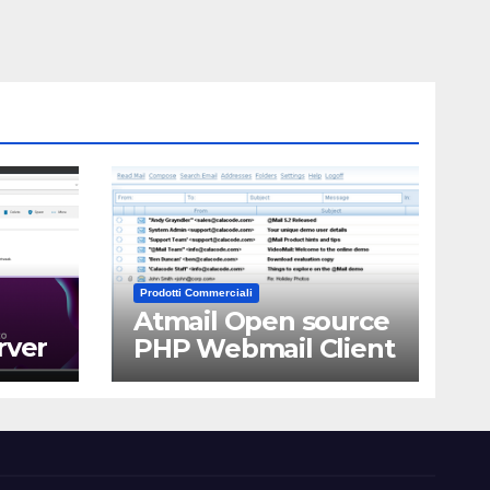
Prodotti Commerciali
Atmail Open source
rver
PHP Webmail Client