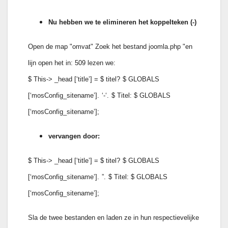
Nu hebben we te elimineren het koppelteken (-)
Open de map "omvat" Zoek het bestand joomla.php "en
lijn open het in: 509 lezen we:
$ This-> _head [‘title’] = $ titel?
$ GLOBALS
[‘mosConfig_sitename’].
‘-‘.
$ Titel: $ GLOBALS
[‘mosConfig_sitename’];
vervangen door:
$ This-> _head [‘title’] = $ titel?
$ GLOBALS
[‘mosConfig_sitename’].
”.
$ Titel: $ GLOBALS
[‘mosConfig_sitename’];
Sla de twee bestanden en laden ze in hun respectievelijke