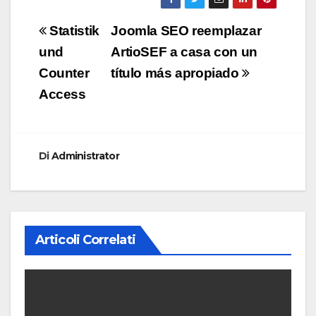
Navigazione
Statistik
Joomla SEO reemplazar
articoli
und
ArtioSEF a casa con un
Counter
título más apropiado
Access
Di
Administrator
Articoli Correlati