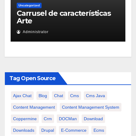
Uncategorized
Carrusel de características
Arte
Administrator
Tag Open Source
Ajax Chat
Blog
Chat
Cms
Cms Java
Content Management
Content Management System
Coppermine
Crm
DOCMan
Download
Downloads
Drupal
E-Commerce
Ecms