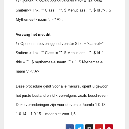
/ / Openen in bovenliggend venster $ txt = ‘<a href="’.
$mitem-> link. "" Class = "". $ Menuclass.’ "’.
$ Id .’>’.
$
Mythemes-> naam ‘.’ </ A>;
Vervang het met dit:
/ / Openen in bovenliggend venster $ txt = ‘<a href="’.
$mitem-> link. "" Class = "". $ Menuclass.’ "’.
$ Id. ‘
title = "". $ mythemes-> naam. ""> ".
$ Mythemes->
naam ‘.’ </ A>;
Deze procedure geldt voor alle menu’s, opent u gewoon
het juiste bestand en klik vervolgens zoals beschreven.
Deze veranderingen zijn voor de versie Joomla 1.0.13 –
1.0.14 – 1.0.15 – maar niet voor 1,5