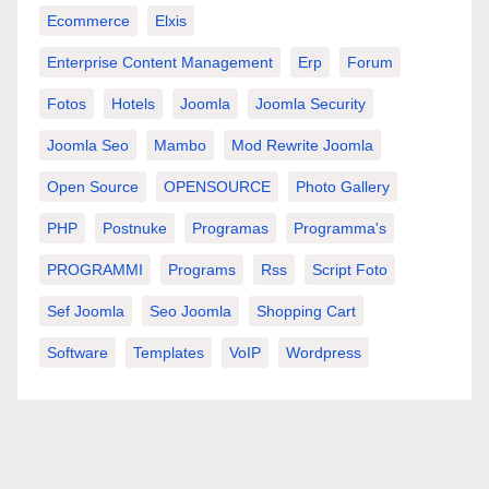
Ecommerce
Elxis
Enterprise Content Management
Erp
Forum
Fotos
Hotels
Joomla
Joomla Security
Joomla Seo
Mambo
Mod Rewrite Joomla
Open Source
OPENSOURCE
Photo Gallery
PHP
Postnuke
Programas
Programma's
PROGRAMMI
Programs
Rss
Script Foto
Sef Joomla
Seo Joomla
Shopping Cart
Software
Templates
VoIP
Wordpress