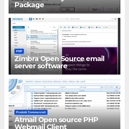
Package
PHP
Zimbra Open Source email
server software
Prodotti Commerciali
Atmail Open source PHP
Webmail Client