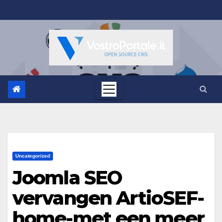
Salta
al
contenuto
Uncategorized
Joomla SEO
vervangen ArtioSEF-
home-met een meer