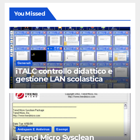
You Missed
Generali
iTALC controllo didattico e
gestione LAN scolastica
Antispam E Antivirus
Esempi
Trend Micro Sysclean