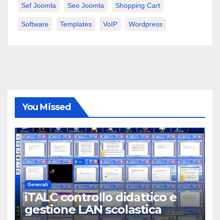
Sef Joomla
Seo Joomla
Shopping Cart
Software
Templates
VoIP
Wordpress
You Missed
Generali
iTALC controllo didattico e
gestione LAN scolastica