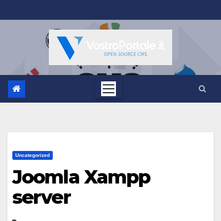
Salta
al
contenuto
Uncategorized
Joomla Xampp
server