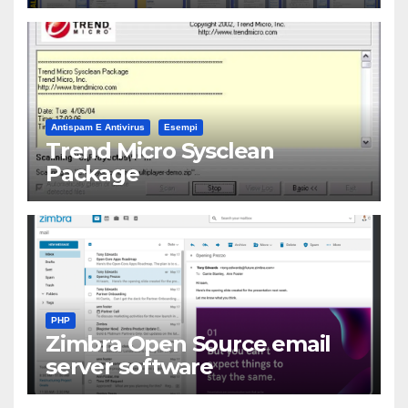
Antispam E Antivirus
Esempi
Trend Micro Sysclean
Package
PHP
Zimbra Open Source email
server software