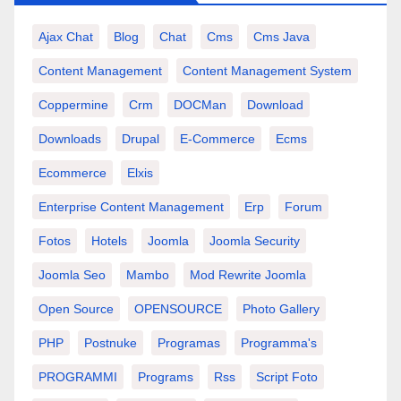
Ajax Chat
Blog
Chat
Cms
Cms Java
Content Management
Content Management System
Coppermine
Crm
DOCMan
Download
Downloads
Drupal
E-Commerce
Ecms
Ecommerce
Elxis
Enterprise Content Management
Erp
Forum
Fotos
Hotels
Joomla
Joomla Security
Joomla Seo
Mambo
Mod Rewrite Joomla
Open Source
OPENSOURCE
Photo Gallery
PHP
Postnuke
Programas
Programma's
PROGRAMMI
Programs
Rss
Script Foto