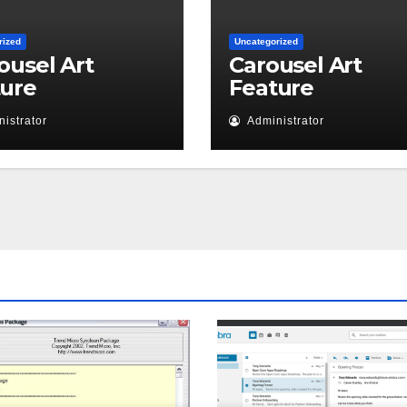
rized
Uncategorized
ousel Art
Carousel Art
ture
Feature
istrator
Administrator