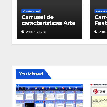
Uncategorized
Uncatego
Carrusel de
Carr
características Arte
Fea
Administrator
Admin
You Missed