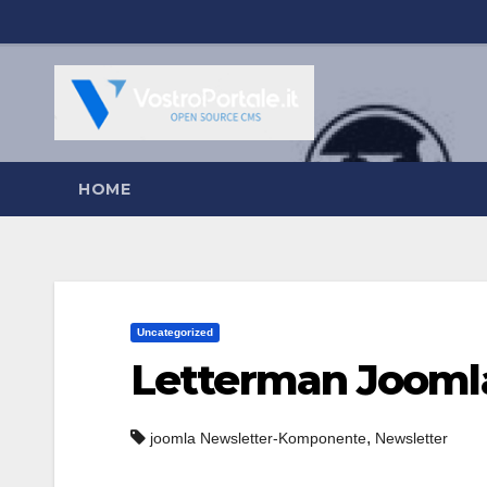
Salta
al
contenuto
HOME
Uncategorized
Letterman Jooml
,
joomla Newsletter-Komponente
Newsletter