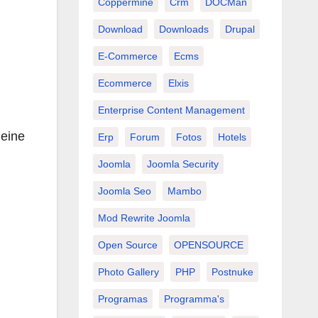
Coppermine
Crm
DOCMan
Download
Downloads
Drupal
E-Commerce
Ecms
Ecommerce
Elxis
Enterprise Content Management
 eine
Erp
Forum
Fotos
Hotels
Joomla
Joomla Security
Joomla Seo
Mambo
Mod Rewrite Joomla
Open Source
OPENSOURCE
Photo Gallery
PHP
Postnuke
Programas
Programma's