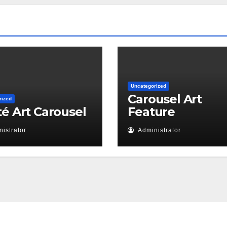
Uncategorized
Carousel Art
rized
té Art Carousel
Feature
istrator
Administrator