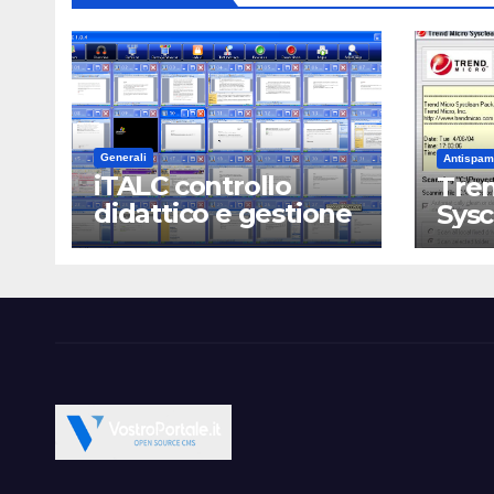
Generali
Antispam
iTALC controllo
Tren
didattico e gestione
Sys
LAN scolastica
Open Source CMS CRM Gallery Forum Blog