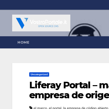
Salta
al
contenuto
HOME
Uncategorized
Liferay Portal – m
empresa de orige
,
,
el marco
el portal
la empresa de código abierto