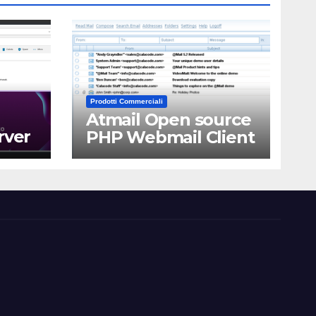
Prodotti Commerciali
Atmail Open source
rver
PHP Webmail Client