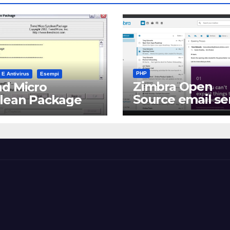
PHP
 E Antivirus
Esempi
Zimbra Open
d Micro
Source email se
clean Package
software