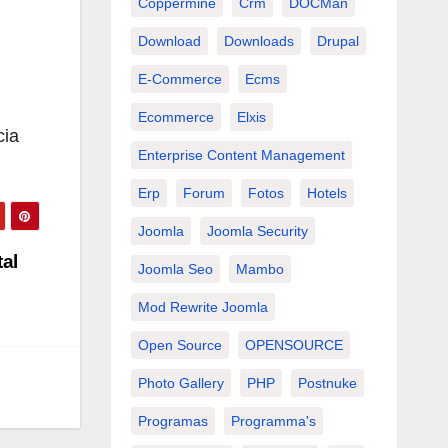
Coppermine
Crm
DOCMan
Download
Downloads
Drupal
E-Commerce
Ecms
Ecommerce
Elxis
cia
Enterprise Content Management
Erp
Forum
Fotos
Hotels
Joomla
Joomla Security
tal
Joomla Seo
Mambo
Mod Rewrite Joomla
Open Source
OPENSOURCE
Photo Gallery
PHP
Postnuke
Programas
Programma's