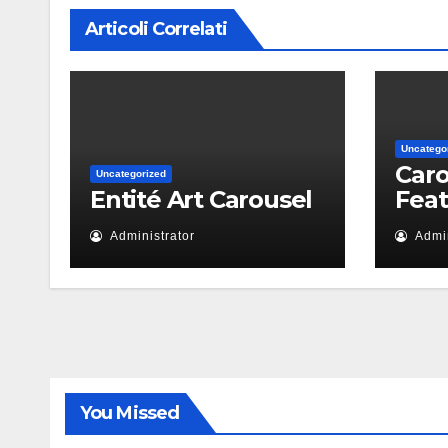
Articoli Correlati
Uncatego
Caro
Uncategorized
Entité Art Carousel
Fea
Administrator
Admin
You Missed