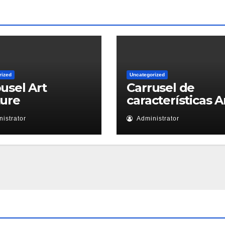
rized
Uncategorized
usel Art
Carrusel de
ture
características A
istrator
Administrator