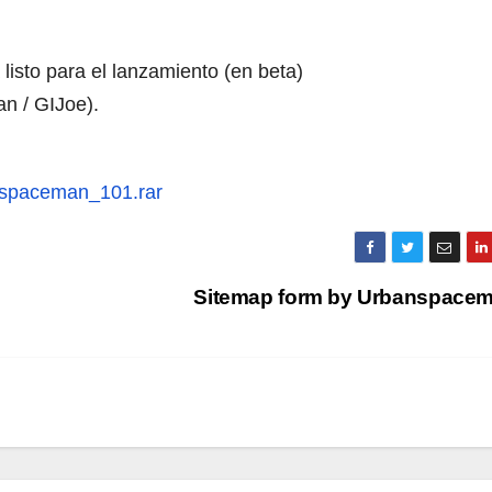
isto para el lanzamiento (en beta)
n / GIJoe).
nspaceman_101.rar
Sitemap form by Urbanspace