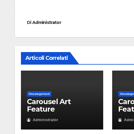
articoli
Di
Administrator
Articoli Correlati
Uncategorized
Uncatego
Carousel Art
Caro
Feature
Fea
Administrator
Admin