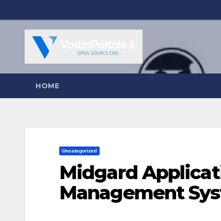
Salta
al
contenuto
HOME
Uncategorized
Midgard Applicat
Management Sy