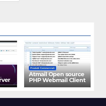
Prodotti Commerciali
Atmail Open source
rver
PHP Webmail Client