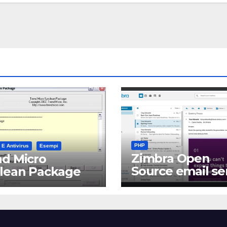
PHP
 E Antivirus
Esempi
Zimbra Open
d Micro
Source email se
clean Package
software