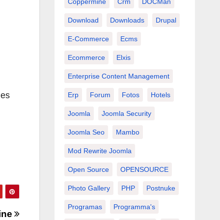
Coppermine
Crm
DOCMan
Download
Downloads
Drupal
E-Commerce
Ecms
Ecommerce
Elxis
Enterprise Content Management
 es
Erp
Forum
Fotos
Hotels
Joomla
Joomla Security
Joomla Seo
Mambo
Mod Rewrite Joomla
Open Source
OPENSOURCE
Photo Gallery
PHP
Postnuke
Programas
Programma's
line