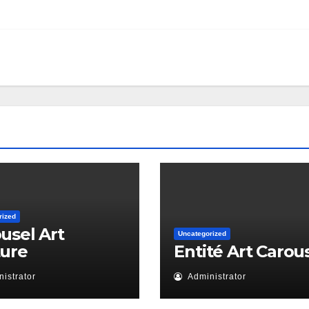
rized
usel Art
Uncategorized
ture
Entité Art Carou
istrator
Administrator