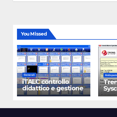
You Missed
Generali
Antispam
iTALC controllo
Tren
didattico e gestione
Sys
LAN scolastica