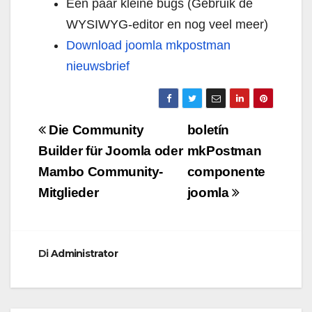
Een paar kleine bugs (Gebruik de
WYSIWYG-editor en nog veel meer)
Download joomla mkpostman
nieuwsbrief
Navigazione
Die Community
boletín
articoli
Builder für Joomla oder
mkPostman
Mambo Community-
componente
Mitglieder
joomla
Di
Administrator