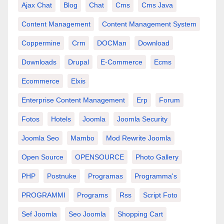
Ajax Chat
Blog
Chat
Cms
Cms Java
Content Management
Content Management System
Coppermine
Crm
DOCMan
Download
Downloads
Drupal
E-Commerce
Ecms
Ecommerce
Elxis
Enterprise Content Management
Erp
Forum
Fotos
Hotels
Joomla
Joomla Security
Joomla Seo
Mambo
Mod Rewrite Joomla
Open Source
OPENSOURCE
Photo Gallery
PHP
Postnuke
Programas
Programma's
PROGRAMMI
Programs
Rss
Script Foto
Sef Joomla
Seo Joomla
Shopping Cart