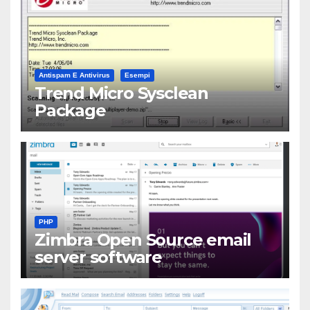
Antispam E Antivirus
Esempi
Trend Micro Sysclean
Package
PHP
Zimbra Open Source email
server software