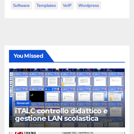
Software
Templates
VoIP
Wordpress
You Missed
Generali
iTALC controllo didattico e
gestione LAN scolastica