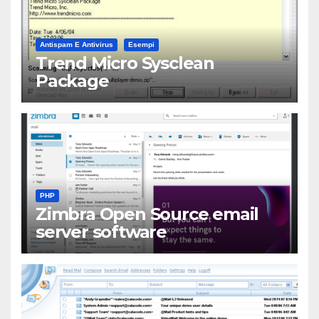
Antispam E Antivirus
Esempi
Trend Micro Sysclean
Package
PHP
Zimbra Open Source email
server software