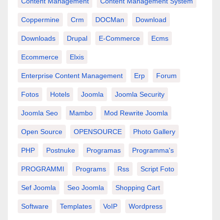
Content Management
Content Management System
Coppermine
Crm
DOCMan
Download
Downloads
Drupal
E-Commerce
Ecms
Ecommerce
Elxis
Enterprise Content Management
Erp
Forum
Fotos
Hotels
Joomla
Joomla Security
Joomla Seo
Mambo
Mod Rewrite Joomla
Open Source
OPENSOURCE
Photo Gallery
PHP
Postnuke
Programas
Programma's
PROGRAMMI
Programs
Rss
Script Foto
Sef Joomla
Seo Joomla
Shopping Cart
Software
Templates
VoIP
Wordpress