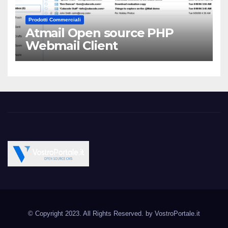
Prodotti Commerciali
Atmail Open source PHP
Webmail Client
Vostroportale.it CMS e
Open Source CMS CRM Gallery Forum Blog
script Open Source
© Copyright 2023. All Rights Reserved. by
VostroPortale.it
Joomla Wordpress Drupal