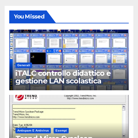
You Missed
Generali
iTALC controllo didattico e
gestione LAN scolastica
Antispam E Antivirus
Esempi