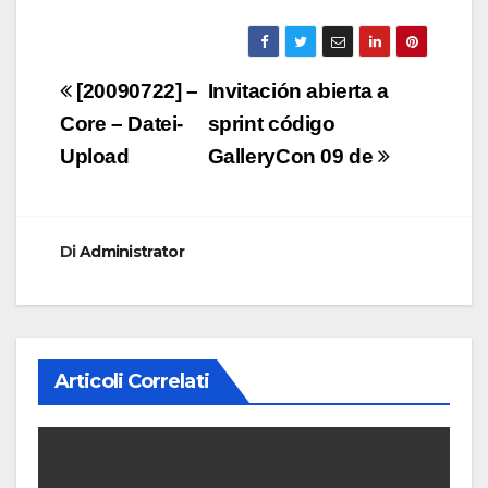
Navigazione
[20090722] –
Invitación abierta a
articoli
Core – Datei-
sprint código
Upload
GalleryCon 09 de
Di
Administrator
Articoli Correlati