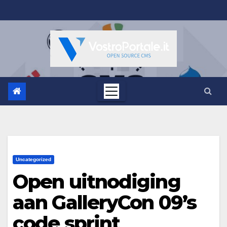
Salta
al
contenuto
Uncategorized
Open uitnodiging
aan GalleryCon 09’s
code sprint