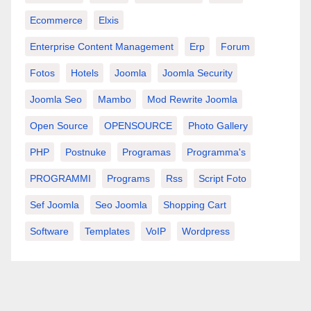
Ecommerce
Elxis
Enterprise Content Management
Erp
Forum
Fotos
Hotels
Joomla
Joomla Security
Joomla Seo
Mambo
Mod Rewrite Joomla
Open Source
OPENSOURCE
Photo Gallery
PHP
Postnuke
Programas
Programma's
PROGRAMMI
Programs
Rss
Script Foto
Sef Joomla
Seo Joomla
Shopping Cart
Software
Templates
VoIP
Wordpress