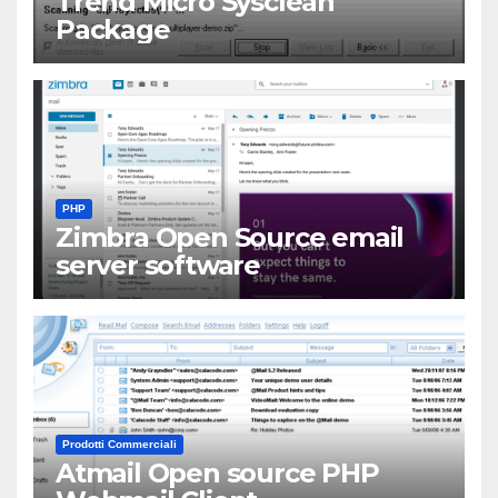
Trend Micro Sysclean
Package
PHP
Zimbra Open Source email
server software
Prodotti Commerciali
Atmail Open source PHP