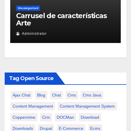
Uncategorized
Carrusel de características
Arte
Administrator
Tag Open Source
Ajax Chat
Blog
Chat
Cms
Cms Java
Content Management
Content Management System
Coppermine
Crm
DOCMan
Download
Downloads
Drupal
E-Commerce
Ecms