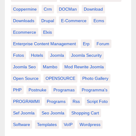
Coppermine
Crm
DOCMan
Download
Downloads
Drupal
E-Commerce
Ecms
Ecommerce
Elxis
Enterprise Content Management
Erp
Forum
Fotos
Hotels
Joomla
Joomla Security
Joomla Seo
Mambo
Mod Rewrite Joomla
Open Source
OPENSOURCE
Photo Gallery
PHP
Postnuke
Programas
Programma's
PROGRAMMI
Programs
Rss
Script Foto
Sef Joomla
Seo Joomla
Shopping Cart
Software
Templates
VoIP
Wordpress