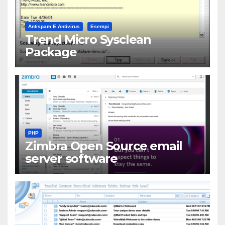
Antispam E Antivirus
Esempi
Trend Micro Sysclean
Package
PHP
Zimbra Open Source email
server software