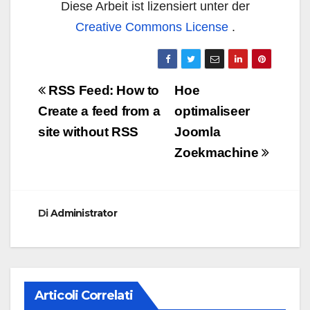
Diese Arbeit ist lizensiert unter der
Creative Commons License
.
Navigazione
RSS Feed: How to
Hoe
articoli
Create a feed from a
optimaliseer
site without RSS
Joomla
Zoekmachine
Di
Administrator
Articoli Correlati