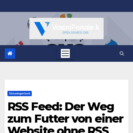
Salta
al
contenuto
Uncategorized
RSS Feed: Der Weg
zum Futter von einer
Website ohne RSS