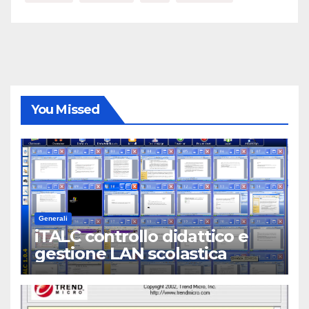
You Missed
Generali
iTALC controllo didattico e
gestione LAN scolastica