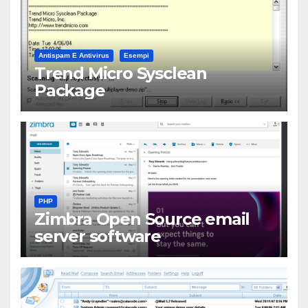
Antispam E Antivirus
Esempi
Trend Micro Sysclean
Package
PHP
Zimbra Open Source email
server software