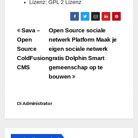
Lizenz: GPL 2 Lizenz
Navigazione
Sava –
Open Source sociale
articoli
Open
netwerk Platform Maak je
Source
eigen sociale netwerk
ColdFusion
gratis Dolphin Smart
CMS
gemeenschap op te
bouwen
Di
Administrator