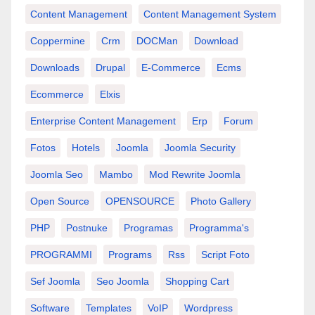
Content Management
Content Management System
Coppermine
Crm
DOCMan
Download
Downloads
Drupal
E-Commerce
Ecms
Ecommerce
Elxis
Enterprise Content Management
Erp
Forum
Fotos
Hotels
Joomla
Joomla Security
Joomla Seo
Mambo
Mod Rewrite Joomla
Open Source
OPENSOURCE
Photo Gallery
PHP
Postnuke
Programas
Programma's
PROGRAMMI
Programs
Rss
Script Foto
Sef Joomla
Seo Joomla
Shopping Cart
Software
Templates
VoIP
Wordpress