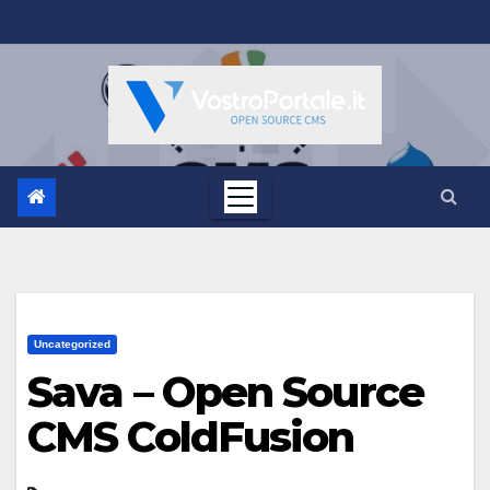
Salta
al
contenuto
Uncategorized
Sava – Open Source
CMS ColdFusion