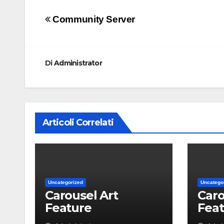
Navigazione
Community Server
articoli
Di
Administrator
Articoli Correlati
Uncategorized
Uncatego
Carousel Art
Caro
Feature
Fea