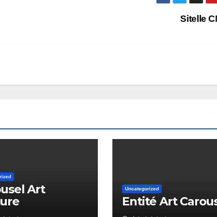
Sitelle
rized
usel Art
Uncategorized
ture
Entité Art Carou