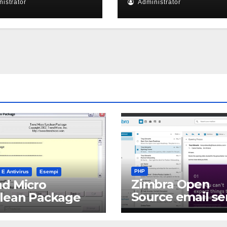
istrator
Administrator
PHP
 E Antivirus
Esempi
Zimbra Open
d Micro
Source email se
clean Package
software