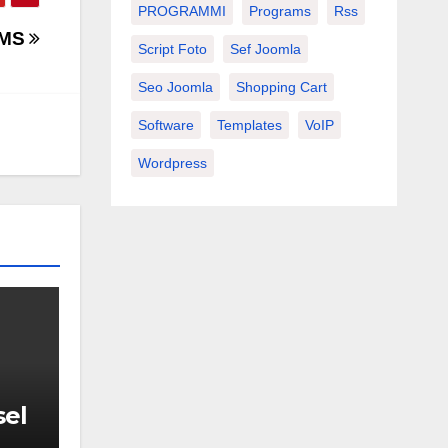
PROGRAMMI
Programs
Rss
 CMS
Script Foto
Sef Joomla
Seo Joomla
Shopping Cart
Software
Templates
VoIP
Wordpress
sel