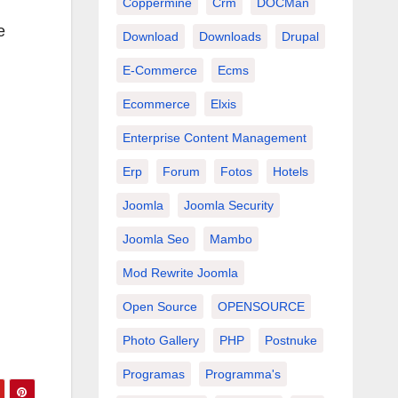
Coppermine
Crm
DOCMan
e
Download
Downloads
Drupal
E-Commerce
Ecms
Ecommerce
Elxis
Enterprise Content Management
Erp
Forum
Fotos
Hotels
Joomla
Joomla Security
Joomla Seo
Mambo
Mod Rewrite Joomla
Open Source
OPENSOURCE
Photo Gallery
PHP
Postnuke
Programas
Programma's