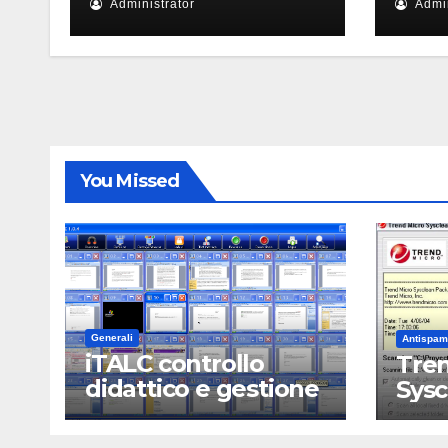
Administrator
Admin
You Missed
Generali
Antispam
iTALC controllo
Tren
didattico e gestione
Sys
LAN scolastica